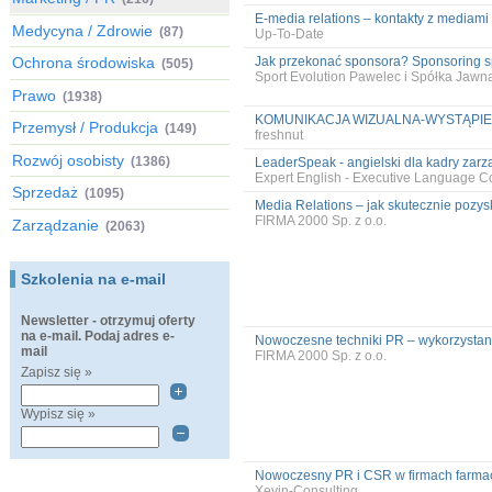
E-media relations – kontakty z mediami 
Medycyna / Zdrowie
(87)
Up-To-Date
Ochrona środowiska
Jak przekonać sponsora? Sponsoring s
(505)
Sport Evolution Pawelec i Spółka Jawn
Prawo
(1938)
KOMUNIKACJA WIZUALNA-WYSTĄPIE
Przemysł / Produkcja
(149)
freshnut
Rozwój osobisty
(1386)
LeaderSpeak - angielski dla kadry zarz
Expert English - Executive Language C
Sprzedaż
(1095)
Media Relations – jak skutecznie pozysk
FIRMA 2000 Sp. z o.o.
Zarządzanie
(2063)
Szkolenia na e-mail
Newsletter - otrzymuj oferty
na e-mail. Podaj adres e-
Nowoczesne techniki PR – wykorzystanie
mail
FIRMA 2000 Sp. z o.o.
Zapisz się »
Wypisz się »
Nowoczesny PR i CSR w firmach farmac
Xevin-Consulting