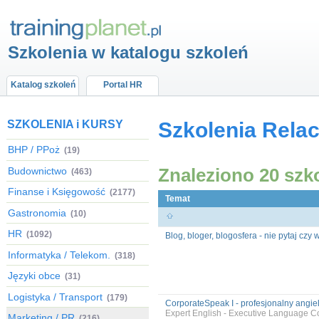
Szkolenia w katalogu szkoleń
Katalog szkoleń
Portal HR
SZKOLENIA i KURSY
Szkolenia Relac
BHP / PPoż
(19)
Znaleziono 20 szk
Budownictwo
(463)
Finanse i Księgowość
(2177)
Temat
Gastronomia
(10)
HR
(1092)
Blog, bloger, blogosfera - nie pytaj czy 
Informatyka / Telekom.
(318)
Języki obce
(31)
Logistyka / Transport
(179)
CorporateSpeak I - profesjonalny angie
Expert English - Executive Language C
Marketing / PR
(216)