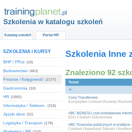
Szkolenia w katalogu szkoleń
Katalog szkoleń
Portal HR
SZKOLENIA i KURSY
Szkolenia Inne 
BHP / PPoż
(19)
Znaleziono 92 szk
Budownictwo
(463)
Finanse i Księgowość
(2177)
Temat
Gastronomia
(10)
HR
(1092)
Ceny Transferowe
Europejskie Centrum Rozwoju Rachun
Informatyka / Telekom.
(318)
ABC BIZNESU czyli podstawowe informac
Języki obce
(31)
EDU Centrum Szkoleniowe
Logistyka / Transport
(179)
ABC Finansów publicznych w praktyce 
Centrum Organizacji Szkoleń i Konfer
Marketing / PR
(216)