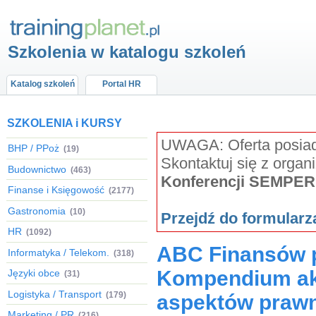
Szkolenia w katalogu szkoleń
Katalog szkoleń
Portal HR
SZKOLENIA i KURSY
UWAGA: Oferta posiada
BHP / PPoż
(19)
Skontaktuj się z organ
Budownictwo
(463)
Konferencji SEMPER
Finanse i Księgowość
(2177)
Gastronomia
(10)
Przejdź do formular
HR
(1092)
ABC Finansów p
Informatyka / Telekom.
(318)
Kompendium akt
Języki obce
(31)
Logistyka / Transport
(179)
aspektów prawn
Marketing / PR
(216)