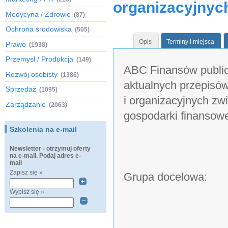
organizacyjnyc
Medycyna / Zdrowie
(87)
Ochrona środowiska
(505)
Opis
Terminy i miejsca
Prawo
(1938)
Przemysł / Produkcja
(149)
ABC Finansów publi
Rozwój osobisty
(1386)
aktualnych przepisó
Sprzedaż
(1095)
i organizacyjnych zw
Zarządzanie
(2063)
gospodarki finansow
Szkolenia na e-mail
Newsletter - otrzymuj oferty
na e-mail. Podaj adres e-
mail
Zapisz się »
Grupa docelowa:
Wypisz się »