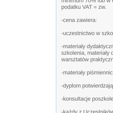
minimum 70% lub w c
podatku VAT = zw.
-cena zawiera:
-uczestnictwo w szko
-materiały dydaktycz
szkolenia, materiał
warsztatów praktycz
-materiały piśmiennic
-dyplom potwierdzają
-konsultacje poszkol
-każdy z Uczestników