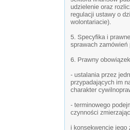
udzielenie oraz rozl
regulacji ustawy o dz
wolontariacie).
5. Specyfika i praw
sprawach zamówień p
6. Prawny obowiązek
- ustalania przez jed
przypadających im n
charakter cywilnopra
- terminowego pode
czynności zmierzają
i konsekwencje jego 