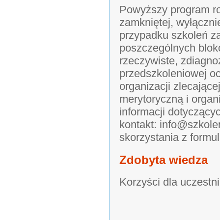
Powyższy program ro
zamkniętej, wyłączni
przypadku szkoleń z
poszczególnych blok
rzeczywiste, zdiagn
przedszkoleniowej o
organizacji zlecając
merytoryczną i organ
informacji dotyczący
kontakt: info@szkole
skorzystania z formu
Zdobyta wiedza
Korzyści dla uczestn