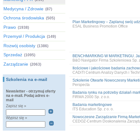
Medycyna / Zdrowie
(87)
Ochrona środowiska
(505)
Plan Marketingowy – Zaplanuj swój udzi
ESAL Business Promotion Office
Prawo
(1938)
Przemysł / Produkcja
(149)
Rozwój osobisty
(1386)
Sprzedaż
(1095)
BENCHMARKING W MARKETINGU. Jak roz
B&O Navigator Firma Szkoleniowa Sp. z
Zarządzanie
(2063)
Ilościowe i jakościowe badania zachow
CADiTI Centrum Analizy Danych i Techn
Szkolenia na e-mail
Szkolenie Otwarte Nowoczesny Marketi
Perspecta
Newsletter - otrzymuj oferty
Badania rynku na potrzeby działań mar
na e-mail. Podaj adres e-
FIRMA 2000 Sp. z o.o.
mail
Badania marketingowe
Zapisz się »
ITS Education Sp. z o. o.
Nowoczesne Zarządzanie Firmą-Marketi
Wypisz się »
CEDOZ-Centrum Doskonalenia Zarządz