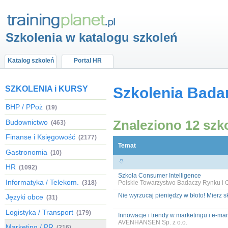
Szkolenia w katalogu szkoleń
Katalog szkoleń
Portal HR
SZKOLENIA i KURSY
Szkolenia Bada
BHP / PPoż
(19)
Znaleziono 12 szk
Budownictwo
(463)
Finanse i Księgowość
(2177)
Temat
Gastronomia
(10)
HR
(1092)
Szkoła Consumer Intelligence
Informatyka / Telekom.
(318)
Polskie Towarzystwo Badaczy Rynku i O
Nie wyrzucaj pieniędzy w błoto! Mierz s
Języki obce
(31)
Logistyka / Transport
(179)
Innowacje i trendy w marketingu i e-ma
AVENHANSEN Sp. z o.o.
Marketing / PR
(216)