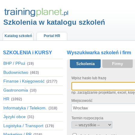
Szkolenia w katalogu szkoleń
Katalog szkoleń
Portal HR
SZKOLENIA i KURSY
Wyszukiwarka szkoleń i firm
BHP / PPoż
(19)
Szkolenia
Firmy
Budownictwo
(463)
Wpisz hasło lub frazę
Finanse i Księgowość
(2177)
Gastronomia
(10)
np. zarządzanie projektami, excel, ks
HR
(1092)
Miejscowość
Informatyka / Telekom.
(318)
Języki obce
(31)
Termin rozpoczęcia
Logistyka / Transport
(179)
Marketing / PR
(216)