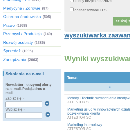
oferty bezpłatne / zniżki
Medycyna / Zdrowie
(87)
dofinansowane EFS
Ochrona środowiska
(505)
Prawo
(1938)
Przemysł / Produkcja
wyszukiwarka zaawa
(149)
Rozwój osobisty
(1386)
Sprzedaż
(1095)
Wyniki wyszukiwa
Zarządzanie
(2063)
Szkolenia na e-mail
Temat
Newsletter - otrzymuj oferty
na e-mail. Podaj adres e-
mail
Metody i Techniki wzmacniania kreatyw
Zapisz się »
ATTESTOR SC
Wypisz się »
Marketing usług w innowacyjnych dział
pozyskiwania klienta
ATTESTOR SC
Marketing internetowy
ATTESTOR SC