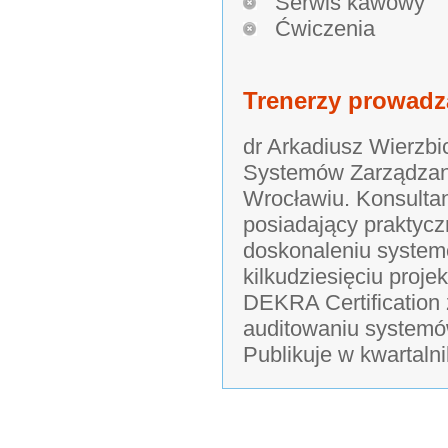
Serwis kawowy
Ćwiczenia
Trenerzy prowadz
dr Arkadiusz Wierzbi
Systemów Zarządzan
Wrocławiu. Konsultant
posiadający praktyc
doskonaleniu systemó
kilkudziesięciu proje
DEKRA Certification 
auditowaniu systemó
Publikuje w kwartaln