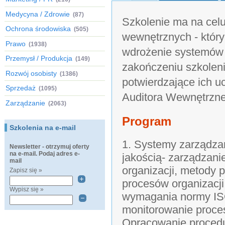
Medycyna / Zdrowie
(87)
Szkolenie ma na celu
Ochrona środowiska
(505)
wewnętrznych - któr
Prawo
(1938)
wdrożenie systemów j
Przemysł / Produkcja
(149)
zakończeniu szkoleni
Rozwój osobisty
(1386)
potwierdzające ich u
Sprzedaż
(1095)
Auditora Wewnętrzn
Zarządzanie
(2063)
Program
Szkolenia na e-mail
1. Systemy zarządza
Newsletter - otrzymuj oferty
na e-mail. Podaj adres e-
jakością- zarządzan
mail
organizacji, metody 
Zapisz się »
procesów organizacji
Wypisz się »
wymagania normy ISO
monitorowanie proces
Opracowanie procedu