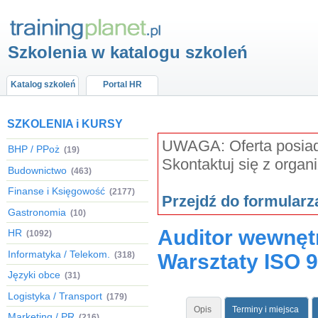
Szkolenia w katalogu szkoleń
Katalog szkoleń
Portal HR
SZKOLENIA i KURSY
UWAGA: Oferta posiada
BHP / PPoż
(19)
Skontaktuj się z organ
Budownictwo
(463)
Finanse i Księgowość
(2177)
Przejdź do formular
Gastronomia
(10)
Auditor wewnęt
HR
(1092)
Informatyka / Telekom.
(318)
Warsztaty ISO 
Języki obce
(31)
Logistyka / Transport
(179)
Opis
Terminy i miejsca
Marketing / PR
(216)