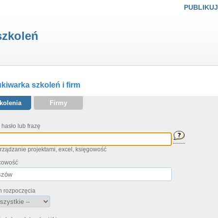
PUBLIKUJ
szkoleń
iwarka szkoleń i firm
kolenia
Firmy
 hasło lub frazę
arządzanie projektami, excel, księgowość
cowość
n rozpoczęcia