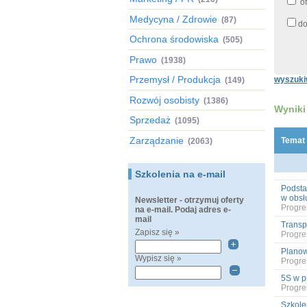
of
Medycyna / Zdrowie
(87)
do
Ochrona środowiska
(505)
Prawo
(1938)
Przemysł / Produkcja
wyszuki
(149)
Rozwój osobisty
(1386)
Wyniki
Sprzedaż
(1095)
Zarządzanie
Temat
(2063)
Szkolenia na e-mail
Podsta
w obsł
Newsletter - otrzymuj oferty
Progres
na e-mail. Podaj adres e-
mail
Transp
Zapisz się »
Progres
Planow
Wypisz się »
Progres
5S w p
Progres
Szkole