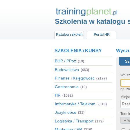
Szkolenia w katalogu 
Katalog szkoleń
Portal HR
SZKOLENIA i KURSY
Wyszuk
BHP / PPoż
(19)
Sz
Budownictwo
(463)
Wpisz
Finanse i Księgowość
(2177)
Gastronomia
(10)
np. z
HR
(1092)
Miejs
Informatyka / Telekom.
(318)
Języki obce
(31)
Termi
Logistyka / Transport
(179)
Marketing / PR
(216)