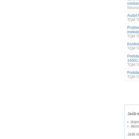
osobam
Neuro
Audyt 
TQM Tr
Proble
metodo
TQM Tr
Kontro
TQM Tr
Podsta
14001
TQM Tr
Podsta
TQM Tr
Jeśli 
dopr
skorz
Jeśli 