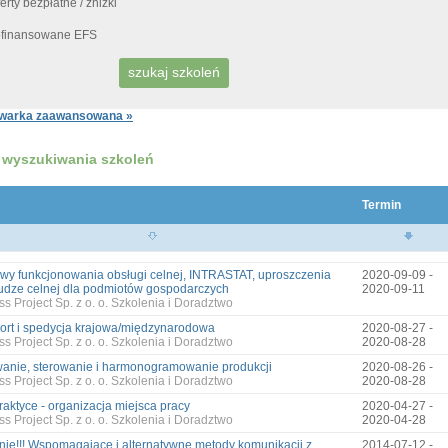
erty bezpłatne / zniżki
finansowane EFS
warka zaawansowana »
 wyszukiwania szkoleń
Termin
wy funkcjonowania obsługi celnej, INTRASTAT, uproszczenia
2020-09-09 -
udze celnej dla podmiotów gospodarczych
2020-09-11
s Project Sp. z o. o. Szkolenia i Doradztwo
ort i spedycja krajowa/międzynarodowa
2020-08-27 -
s Project Sp. z o. o. Szkolenia i Doradztwo
2020-08-28
anie, sterowanie i harmonogramowanie produkcji
2020-08-26 -
s Project Sp. z o. o. Szkolenia i Doradztwo
2020-08-28
raktyce - organizacja miejsca pracy
2020-04-27 -
s Project Sp. z o. o. Szkolenia i Doradztwo
2020-04-28
nie!!! Wspomagające i alternatywne metody komunikacji z
2014-07-12 -