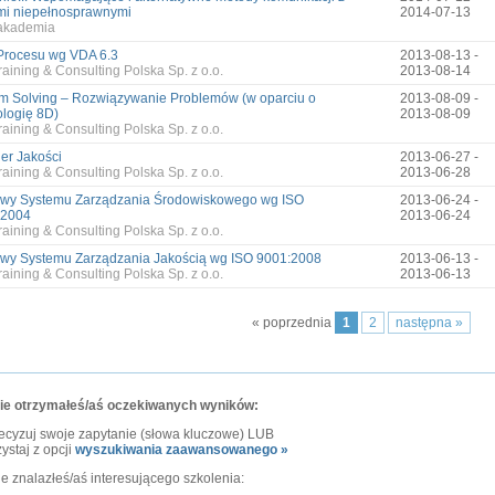
i niepełnosprawnymi
2014-07-13
akademia
Procesu wg VDA 6.3
2013-08-13 -
aining & Consulting Polska Sp. z o.o.
2013-08-14
m Solving – Rozwiązywanie Problemów (w oparciu o
2013-08-09 -
logię 8D)
2013-08-09
aining & Consulting Polska Sp. z o.o.
ler Jakości
2013-06-27 -
aining & Consulting Polska Sp. z o.o.
2013-06-28
wy Systemu Zarządzania Środowiskowego wg ISO
2013-06-24 -
:2004
2013-06-24
aining & Consulting Polska Sp. z o.o.
wy Systemu Zarządzania Jakością wg ISO 9001:2008
2013-06-13 -
aining & Consulting Polska Sp. z o.o.
2013-06-13
« poprzednia
1
2
następna »
nie otrzymałeś/aś oczekiwanych wyników:
ecyzuj swoje zapytanie (słowa kluczowe) LUB
ystaj z opcji
wyszukiwania zaawansowanego »
nie znalazłeś/aś interesującego szkolenia: