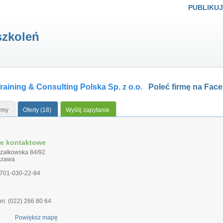
PUBLIKUJ
szkoleń
raining & Consulting Polska Sp. z o.o.
Poleć firmę na Fac
irmy
Oferty (18)
Wyślij zapytanie
e kontaktowe
załkowska 84/92
szawa
 701-030-22-84
fon: (022) 266 80 64
Powiększ mapę