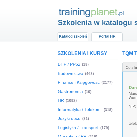
Szkolenia w katalogu 
Katalog szkoleń
Portal HR
SZKOLENIA i KURSY
TQM T
BHP / PPoż
(19)
Opis f
Budownictwo
(463)
Finanse i Księgowość
(2177)
Dan
Gastronomia
(10)
Mars
War
HR
(1092)
NIP:
Informatyka / Telekom.
(318)
Języki obce
(31)
tele
Logistyka / Transport
(179)
Marketing / PR
(216)