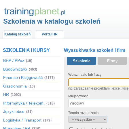
Szkolenia w katalogu szkoleń
Katalog szkoleń
Portal HR
SZKOLENIA i KURSY
Wyszukiwarka szkoleń i firm
BHP / PPoż
(19)
Szkolenia
Firmy
Budownictwo
(463)
Wpisz hasło lub frazę
Finanse i Księgowość
(2177)
Gastronomia
(10)
np. zarządzanie projektami, excel, ks
HR
(1092)
Miejscowość
Informatyka / Telekom.
(318)
Języki obce
(31)
Termin rozpoczęcia
Logistyka / Transport
(179)
Marketing / PR
(216)