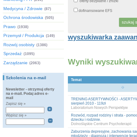
oferty bezpłatne / zniżki
Medycyna / Zdrowie
(87)
dofinansowane EFS
Ochrona środowiska
(505)
Prawo
(1938)
Przemysł / Produkcja
wyszukiwarka zaawa
(149)
Rozwój osobisty
(1386)
Sprzedaż
(1095)
Wyniki wyszukiwa
Zarządzanie
(2063)
Szkolenia na e-mail
Temat
Newsletter - otrzymuj oferty
na e-mail. Podaj adres e-
mail
TRENING ASERTYWNOŚCI - ASERT
sierpień 2010 - 119zł
Zapisz się »
Laboratorium Nowych Perspektyw
Wypisz się »
Rozwód, rozpad rodziny i strata - pomo
dziecku i rodzinie.
Dolnośląskie Centrum Psychoterapii
Zaburzenia depresyjne, zachowania sam
młodzieży - diagnoza i interwencje tera