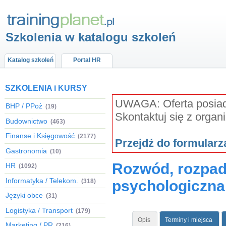
Szkolenia w katalogu szkoleń
Katalog szkoleń
Portal HR
SZKOLENIA i KURSY
UWAGA: Oferta posiada
BHP / PPoż
(19)
Skontaktuj się z organ
Budownictwo
(463)
Finanse i Księgowość
(2177)
Przejdź do formular
Gastronomia
(10)
Rozwód, rozpad 
HR
(1092)
Informatyka / Telekom.
(318)
psychologiczna 
Języki obce
(31)
Logistyka / Transport
(179)
Opis
Terminy i miejsca
Marketing / PR
(216)