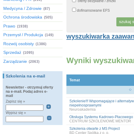
oferty bezpłatne / zniżki
Medycyna / Zdrowie
(87)
dofinansowane EFS
Ochrona środowiska
(505)
Prawo
(1938)
Przemysł / Produkcja
wyszukiwarka zaawa
(149)
Rozwój osobisty
(1386)
Sprzedaż
(1095)
Wyniki wyszukiwa
Zarządzanie
(2063)
Szkolenia na e-mail
Temat
Newsletter - otrzymuj oferty
na e-mail. Podaj adres e-
mail
Szkolenie!!! Wspomagające i alternaty
Zapisz się »
niepełnosprawnymi
Neuroakademia
Wypisz się »
Obsługa Systemu Kadrowo-Płacowego
CENTRUM SZKOLENIOWE MENTOR
Szkolenia otwarte z MS Project
BD Center Spółka z o. o.