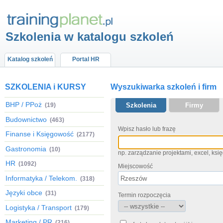
Szkolenia w katalogu szkoleń
Katalog szkoleń
Portal HR
SZKOLENIA i KURSY
Wyszukiwarka szkoleń i firm
BHP / PPoż
(19)
Szkolenia
Firmy
Budownictwo
(463)
Wpisz hasło lub frazę
Finanse i Księgowość
(2177)
Gastronomia
(10)
np. zarządzanie projektami, excel, ks
HR
(1092)
Miejscowość
Informatyka / Telekom.
(318)
Języki obce
(31)
Termin rozpoczęcia
Logistyka / Transport
(179)
Marketing / PR
(216)