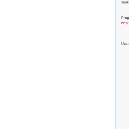
sankc
Prog
http
Ucze