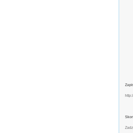
Zapi
http:
Skon
Zad