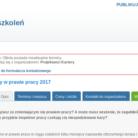
PUBLIKUJ
szkoleń
Oferta posiada nieaktualne terminy.
tuj się z organizatorem:
Projektanci Kariery
ź do formularza kontaktowego
y w prawie pracy 2017
Opis
Terminy i miejsca
Ceny i zniżki
Kontakt do organizatora
Wy
żasz za zmieniającym się prawem pracy? A może masz wrażenie, że zagubiłeś
y przyjdzie inspektor pracy czekają cię niespodziewane kary?
ny w prawie pracy w ciągu ostatnich kilku miesięcy naprawdę olbrzymiego tempa i