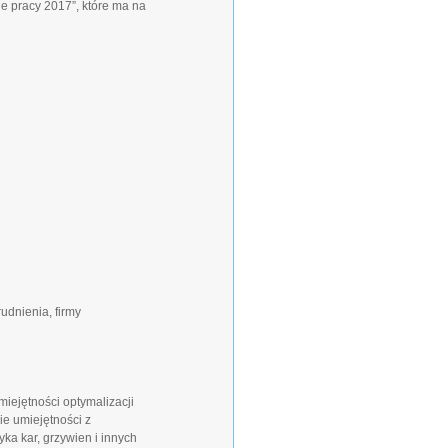
e pracy 2017”, które ma na
rudnienia, firmy
iejętności optymalizacji
ie umiejętności z
ka kar, grzywien i innych