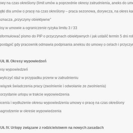
owy na czas określony (limit umów a poprzednie okresy zatrudnienia, aneks do umo
jątki dla umów o pracę na czas określony – praca sezonowa, dorywcza, na okres ka
 oznacza „przyczyny obiektywne”
pisy w umowie a ograniczenie ryzyka limitu 3 / 33
k sformułować pismo do PIP o przyczynach obiektywnych i jak ustalić termin 5 dni r
k postąpić gdy pracownik odmawia podpisania aneksu do umowy o celach i przycz
Ł III. Okresy wypowiedzeń
resy wypowiedzeń
k wyliczyć staż w przypadku przerw w zatrudnieniu
owiązek świadczenia pracy (zwolnienie i odwołanie ze zwolnienia)
korzystanie urlopu w trakcie wypowiedzenia
rócenia i wydłużenie okresu wypowiedzenia umowy o pracę na czas określony
nagrodzenie w okresie wypowiedzenia
Ł IV. Urlopy związane z rodzicielstwem na nowych zasadach