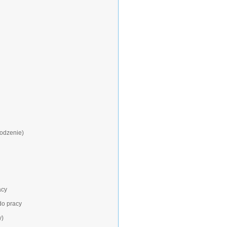
rodzenie)
acy
do pracy
y)