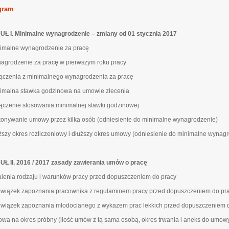
gram
Ł I. Minimalne wynagrodzenie – zmiany od 01 stycznia 2017
nimalne wynagrodzenie za pracę
nagrodzenie za pracę w pierwszym roku pracy
łączenia z minimalnego wynagrodzenia za pracę
nimalna stawka godzinowa na umowie zlecenia
łączenie stosowania minimalnej stawki godzinowej
konywanie umowy przez kilka osób (odniesienie do minimalne wynagrodzenie)
uższy okres rozliczeniowy i dłuższy okres umowy (odniesienie do minimalne wynag
Ł II. 2016 / 2017 zasady zawierania umów o pracę
talenia rodzaju i warunków pracy przed dopuszczeniem do pracy
owiązek zapoznania pracownika z regulaminem pracy przed dopuszczeniem do pr
owiązek zapoznania młodocianego z wykazem prac lekkich przed dopuszczeniem 
owa na okres próbny (ilość umów z tą sama osobą, okres trwania i aneks do umow