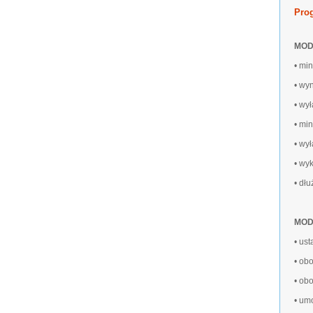
Pro
MODU
• mi
• wy
• wy
• mi
• wy
• wy
• dł
MODU
• us
• ob
• ob
• um