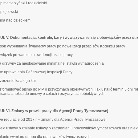
op macierzyński i rodzicielski
op ojcowski
ieka nad dzieckiem
Ł V. Dokumentacja, kontrole, kary i wywiązywanie się z obowiązków przez str
osób wypełniania świadectw pracy po nowelizacji przepisów Kodeksu pracy
owiązek prowadzenia ewidencji czasu pracy
ra grzywny za niestosowanie minimalnej stawki wynagrodzenia
we uprawnienia Państwowej Inspekcji Pracy
szerzenie katalogu kar
k sformułować pismo do PIP o przyczynach obiektywnych i jak ustalić termin 5 dni 
isania aneksu do umowy o celach i przyczynach obiektywnych
Ł VI. Zmiany w prawie pracy dla Agencji Pracy Tymczasowej
we regulacje od 2017 r. – zmiany dla Agencji Pracy Tymczasowej
ojekt ustawy o zmianie ustawy o zatrudnianiu pracowników tymczasowych oraz niek
talanie wymiaru urlopu dla pracowników tymczasowych