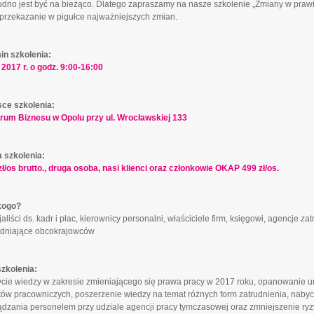
rudno jest być na bieżąco. Dlatego zapraszamy na nasze szkolenie „Zmiany w prawi
 przekazanie w pigułce najważniejszych zmian.
in szkolenia:
I 2017 r. o godz. 9:00-16:00
sce szkolenia:
rum Biznesu w Opolu przy ul. Wrocławskiej 133
 szkolenia:
zł/os brutto., druga osoba, nasi klienci oraz członkowie OKAP 499 zł/os.
kogo?
aliści ds. kadr i płac, kierownicy personalni, właściciele firm, księgowi, agencje zat
udniające obcokrajowców
szkolenia:
cie wiedzy w zakresie zmieniającego się prawa pracy w 2017 roku, opanowanie um
tów pracowniczych, poszerzenie wiedzy na temat różnych form zatrudnienia, nabyc
ądzania personelem przy udziale agencji pracy tymczasowej oraz zmniejszenie ryzy