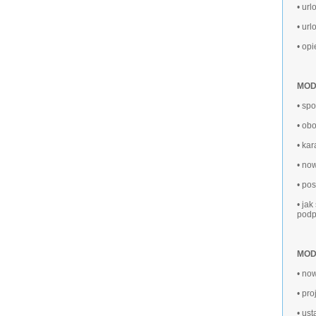
• url
• url
• op
MODU
• sp
• ob
• ka
• no
• po
• ja
podp
MODU
• no
• pr
• us