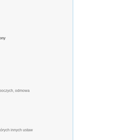
ony
roboczych, odmowa
tórych innych ustaw