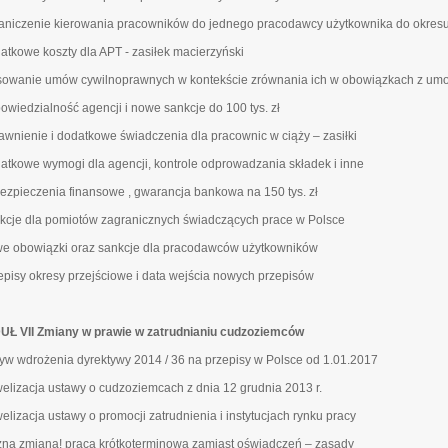
raniczenie kierowania pracowników do jednego pracodawcy użytkownika do okresu
datkowe koszty dla APT - zasiłek macierzyński
osowanie umów cywilnoprawnych w kontekście zrównania ich w obowiązkach z u
powiedzialność agencji i nowe sankcje do 100 tys. zł
rawnienie i dodatkowe świadczenia dla pracownic w ciąży – zasiłki
datkowe wymogi dla agencji, kontrole odprowadzania składek i inne
bezpieczenia finansowe , gwarancja bankowa na 150 tys. zł
nkcje dla pomiotów zagranicznych świadczących prace w Polsce
we obowiązki oraz sankcje dla pracodawców użytkowników
zepisy okresy przejściowe i data wejścia nowych przepisów
Ł VII Zmiany w prawie w zatrudnianiu cudzoziemców
ływ wdrożenia dyrektywy 2014 / 36 na przepisy w Polsce od 1.01.2017
welizacja ustawy o cudzoziemcach z dnia 12 grudnia 2013 r.
elizacja ustawy o promocji zatrudnienia i instytucjach rynku pracy
żna zmiana! praca krótkoterminowa zamiast oświadczeń – zasady