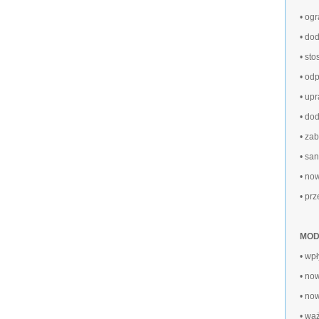
• og
• do
• st
• od
• up
• do
• za
• sa
• no
• pr
MODU
• wp
• no
• now
• wa