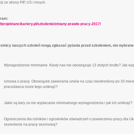
ji ze strony PIP, US i innych.
ram:
://projektancikariery.pl/szkolenie/zmiany-prawie-pracy-2017/
stnicy naszych szkoleń mogą zgłaszać pytania przed szkoleniem, oto wybrane k
Wynagrodzenie minimalne. Kiedy nas nie obowiązuje 13 złotych brutto? Jak wyp
Umowa o pracę. Obowiązek zawierania umów na czas nieokreślony po 33 miesi
pracodawca może tego uniknąć?
Jakie są kary za nie wypłacanie minimalnego wynagrodzenia i jak ich uniknąć?
Ograniczenia dla rolników i ogrodników oświadczeń o powierzeniu pracy dla Uk
zezwolenie na pracę sezonową?