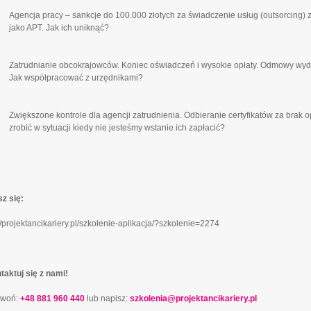
Agencja pracy – sankcje do 100.000 złotych za świadczenie usług (outsorcing)
jako APT. Jak ich uniknąć?
Zatrudnianie obcokrajowców. Koniec oświadczeń i wysokie opłaty. Odmowy wyd
Jak współpracować z urzędnikami?
Zwiększone kontrole dla agencji zatrudnienia. Odbieranie certyfikatów za brak
zrobić w sytuacji kiedy nie jesteśmy wstanie ich zapłacić?
sz się:
//projektancikariery.pl/szkolenie-aplikacja/?szkolenie=2274
taktuj się z nami!
zwoń:
+48 881 960 440
lub napisz:
szkolenia@projektancikariery.pl