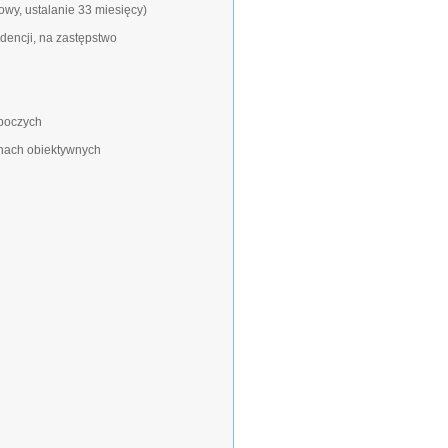
wy, ustalanie 33 miesięcy)
dencji, na zastępstwo
oboczych
ynach obiektywnych