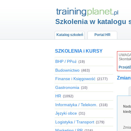
Szkolenia w katalogu 
Katalog szkoleń
Portal HR
SZKOLENIA i KURSY
UWAGA: 
Skontak
BHP / PPoż
(19)
Przejd
Budownictwo
(463)
Zmian
Finanse i Księgowość
(2177)
Gastronomia
(10)
HR
(1092)
Informatyka / Telekom.
(318)
Nadą
kied
Języki obce
(31)
Logistyka / Transport
(179)
Zmia
Marketing / PR
(216)