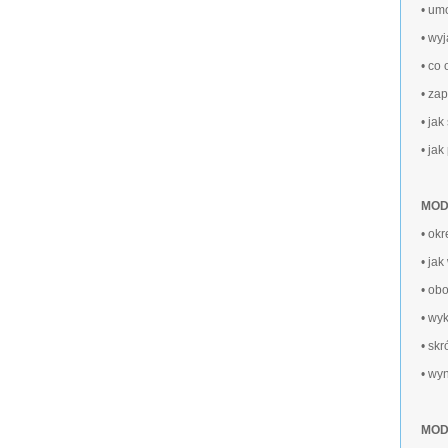
• um
• wy
• co
• za
• ja
• ja
MODU
• ok
• ja
• ob
• wy
• sk
• wy
MODU