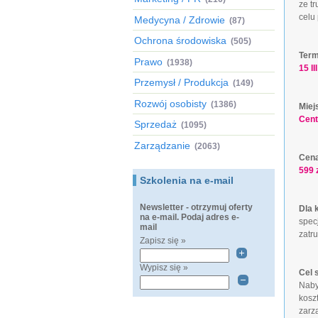
ze t
celu
Medycyna / Zdrowie
(87)
Ochrona środowiska
(505)
Term
Prawo
(1938)
15 II
Przemysł / Produkcja
(149)
Rozwój osobisty
(1386)
Miej
Cent
Sprzedaż
(1095)
Zarządzanie
(2063)
Cena
599 
Szkolenia na e-mail
Newsletter - otrzymuj oferty
Dla 
na e-mail. Podaj adres e-
specj
mail
zatr
Zapisz się »
Wypisz się »
Cel 
Naby
kosz
zarz