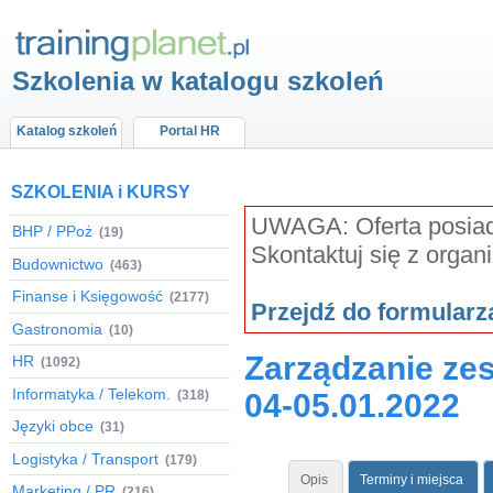
Szkolenia w katalogu szkoleń
Katalog szkoleń
Portal HR
SZKOLENIA i KURSY
UWAGA: Oferta posiada
BHP / PPoż
(19)
Skontaktuj się z organ
Budownictwo
(463)
Finanse i Księgowość
(2177)
Przejdź do formular
Gastronomia
(10)
Zarządzanie ze
HR
(1092)
Informatyka / Telekom.
(318)
04-05.01.2022
Języki obce
(31)
Logistyka / Transport
(179)
Opis
Terminy i miejsca
Marketing / PR
(216)