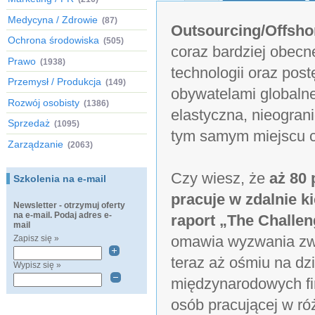
Medycyna / Zdrowie
(87)
Outsourcing/Offsho
Ochrona środowiska
(505)
coraz bardziej obecn
Prawo
(1938)
technologii oraz pos
Przemysł / Produkcja
(149)
obywatelami globalne
Rozwój osobisty
(1386)
elastyczna, nieogran
Sprzedaż
(1095)
tym samym miejscu c
Zarządzanie
(2063)
Czy wiesz, że
aż 80 
Szkolenia na e-mail
pracuje w zdalnie 
Newsletter - otrzymuj oferty
na e-mail. Podaj adres e-
raport „The Challen
mail
omawia wyzwania zwi
Zapisz się »
teraz aż ośmiu na dzi
Wypisz się »
międzynarodowych fir
osób pracującej w ró