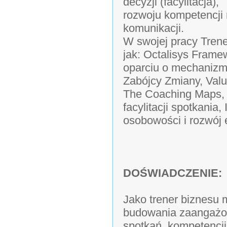
decyzji (facylitacja),
rozwoju kompetencji 
komunikacji.
W swojej pracy Trener
jak: Octalisys Fram
oparciu o mechanizmy
Zabójcy Zmiany, Valu
The Coaching Maps, M
facylitacji spotkania
osobowości i rozwój 
DOŚWIADCZENIE:
Jako trener biznesu
budowania zaangażow
spotkań, kompetencji