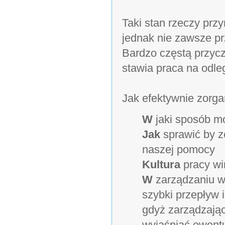
Taki stan rzeczy prz
jednak nie zawsze pr
Bardzo częstą przycz
stawia praca na odle
Jak efektywnie zorg
W
jaki sposób m
Jak
sprawić by ze
naszej pomocy
Kultura
pracy wir
W
zarządzaniu w
szybki przepływ 
gdyż zarządzając
wyjaśniać ewentu