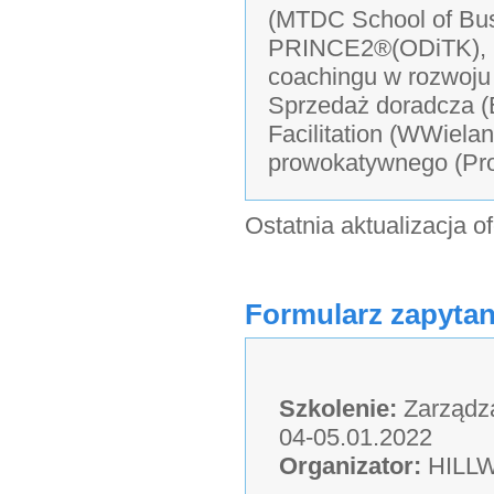
(MTDC School of Busi
PRINCE2®(ODiTK), L
coachingu w rozwoju 
Sprzedaż doradcza (
Facilitation (WWiela
prowokatywnego (Pro
Ostatnia aktualizacja o
Formularz zapytan
Szkolenie:
Zarządza
04-05.01.2022
Organizator:
HILLWA