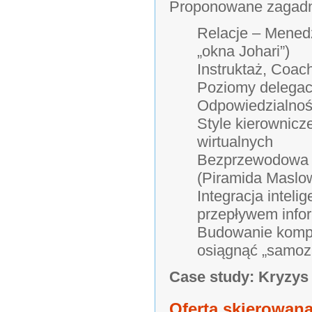
Proponowane zagadni
Relacje – Mened
„okna Johari”)
Instruktaż, Coac
Poziomy delegacj
Odpowiedzialnoś
Style kierownicz
wirtualnych
Bezprzewodowa M
(Piramida Maslow
Integracja inteli
przepływem infor
Budowanie kompet
osiągnąć „samoz
Case study: Kryzys
Oferta skierowana