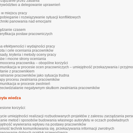
arządzanie przez zadania
rzywództwo a delegowanie uprawnień
s w miejscu pracy
apobieganie i rozwiązywanie sytuacji konfliktowych
echniki panowania nad emocjami
ądzanie czasem
 Weryfikacja postaw pracowniczych
a efektywności i wydajności pracy
stota i cele oceniania pracowników
sady, kryteria i metody oceny pracy
łabe i mocne strony oceniania
amoocena pracownika – obopólne korzyści
omunikacja w procesie ocen pracowniczych – umiejętność przekazywania i przyjmo
tanie z pracownikiem
walnianie pracowników jako sytuacja trudna
tapy procesu zwalniania pracowników
omunikacja w procesie zwolnień
rzeciwdziałanie negatywnym skutkom zwalniania pracowników
byta wiedza
esione korzyści:
ycie umiejętności realizacji rozbudowanych projektów z zakresu zarządzania per
anie metod i sposobów budowania własnego autorytetu w oczach podwładnych
jętność wywierania wpływu na postawy pracowników
omość technik komunikowania się, przekazywania informacji zwrotnych
trenowanie dobrych praktyk przewodzenia