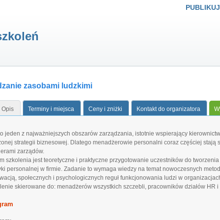
PUBLIKUJ
szkoleń
dzanie zasobami ludzkimi
Opis
Terminy i miejsca
Ceny i zniżki
Kontakt do organizatora
Wy
to jeden z najważniejszych obszarów zarządzania, istotnie wspierający kierownictwo
żonej strategii biznesowej. Dlatego menadżerowie personalni coraz częściej stają s
nerami zarządów.
m szkolenia jest teoretyczne i praktyczne przygotowanie uczestników do tworzenia
tyki personalnej w firmie. Zadanie to wymaga wiedzy na temat nowoczesnych metod
wacją, społecznych i psychologicznych reguł funkcjonowania ludzi w organizacjac
lenie skierowane do: menadżerów wszystkich szczebli, pracowników działów HR i wł
gram