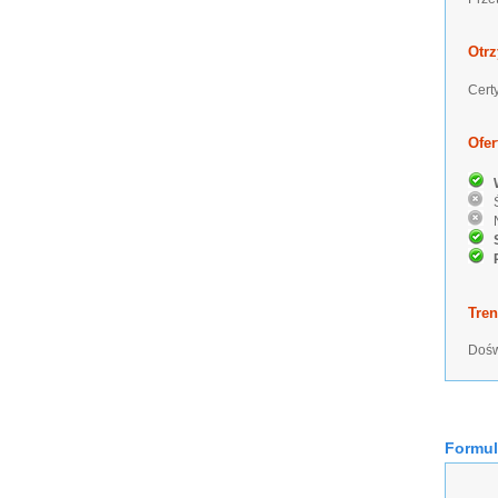
Otrz
Cert
Ofer
W
Śr
Ni
S
P
Tre
Dośw
Formul