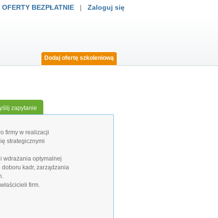
 OFERTY BEZPŁATNIE
|
Zaloguj się
Dodaj ofertę szkoleniową
ślij zapytanie
 firmy w realizacji
ię strategicznymi
 i wdrażania optymalnej
 doboru kadr, zarządzania
h.
aścicieli firm.