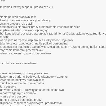
ram:
udowanie i rozwój zespołu - praktyczne ZZL
ślanie potrzeb pracowników
otrzeby pracowników a cele pracodawcy
owanie procesu rekrutacji
harakterystyka stanowisk pracy a planowanie zasobów ludzkich
rzędzia rekrutacji i selekcji – przegląd
ybór kandydata i decyzja o warunkach zatrudnienia d) adaptacja nowozatrudnionyc
gracyjne
wacja jako narzędzie wspierające efektywność i lojalność
stalanie celów rozwojowych na tle polityki personalnej
harakterystyka potencjału zasobów ludzkich pod kątem rozwoju umiejętności i komp
arządzanie karierami pracowników
waluacja szkoleń i rozwoju pracowników
ZL - rola i zadania menedżera
ałtowanie własnej postawy jako lidera
okonywanie barier w budowaniu własnego wizerunku
pływanie na postawy pracowników
omunikacja werbalna i niewerbalna
ktura zespołu
udowanie zespołu – rozwiązania teambuildingowe
ola poszczególnych członków
owanie pracą zespołu
adanie i analiza potencjału pracy
arządzanie zespołem projektowym i produktowym