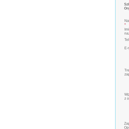
Sz
Or
Na
*
Imi
na
Te
E-
Tr
za
Wp
z 
Zap
Ope