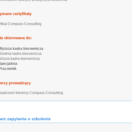
ymane certyfikaty
yfikat Compass Consulting
ta skierowana do:
yższa kadra kierownicza
ednia kadra kierownicza
ższa kadra kierownicza
pecjalista
racownik
nerzy prowadzący
iadczeni trenerzy Compass Consulting
arz zapytania o szkolenie