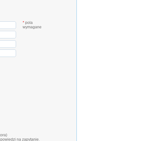
*
pola
wymagane
tora)
dpowiedzi na zapytanie.