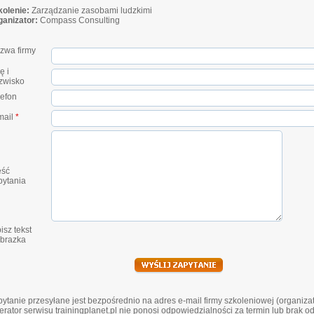
kolenie:
Zarządzanie zasobami ludzkimi
ganizator:
Compass Consulting
zwa firmy
ę i
zwisko
lefon
mail
*
eść
pytania
isz tekst
obrazka
ytanie przesyłane jest bezpośrednio na adres e-mail firmy szkoleniowej (organiza
rator serwisu trainingplanet.pl nie ponosi odpowiedzialności za termin lub brak o