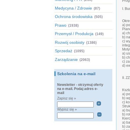
Prog
Medycyna / Zdrowie
(87)
I. B
Ochrona środowiska
(505)
Okre
Prawo
a) p
(1938)
Plan
a) c
Przemysł / Produkcja
(149)
b) na
c) w
Rozwój osobisty
(1386)
inte
Moty
Sprzedaż
(1095)
a) u
b) c
Zarządzanie
(2063)
c) z
d) e
Szkolenia na e-mail
II. Z
Newsletter - otrzymuj oferty
na e-mail. Podaj adres e-
Kszt
mail
a) p
b) w
Zapisz się »
c) k
Stru
Wypisz się »
a) b
b) r
Kier
a) b
b) z