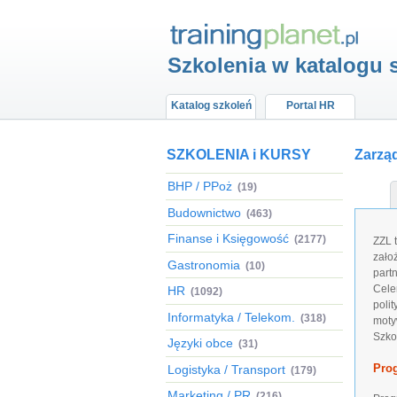
Szkolenia w katalogu 
Katalog szkoleń
Portal HR
SZKOLENIA i KURSY
Zarzą
BHP / PPoż
(19)
Budownictwo
(463)
Finanse i Księgowość
(2177)
ZZL 
zało
Gastronomia
(10)
part
Cele
HR
(1092)
poli
Informatyka / Telekom.
(318)
moty
Szko
Języki obce
(31)
Pro
Logistyka / Transport
(179)
Marketing / PR
(216)