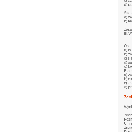
c) z
d) p
Stre
a) z
b) t
Zarz
III.
Ocen
a) i
b) za
c) s
d) s
e) k
Rozs
a) z
b) e
c) k
d) p
Zdo
Wyni
Zdob
Pozn
Umie
Znaj
Prze