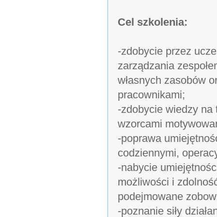
Cel szkolenia:
-zdobycie przez ucze
zarządzania zespołe
własnych zasobów or
pracownikami;
-zdobycie wiedzy na 
wzorcami motywowan
-poprawa umiejętnoś
codziennymi, operac
-nabycie umiejętności
możliwości i zdolnoś
podejmowane zobowi
-poznanie siły dzia