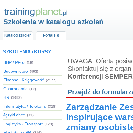
Szkolenia w katalogu szkoleń
Katalog szkoleń
Portal HR
SZKOLENIA i KURSY
UWAGA: Oferta posiada
BHP / PPoż
(19)
Skontaktuj się z organ
Budownictwo
(463)
Konferencji SEMPER
Finanse i Księgowość
(2177)
Gastronomia
(10)
Przejdź do formular
HR
(1092)
Zarządzanie Zes
Informatyka / Telekom.
(318)
Inspirujące war
Języki obce
(31)
Logistyka / Transport
(179)
zmiany osobiste
Marketing / PR
(216)