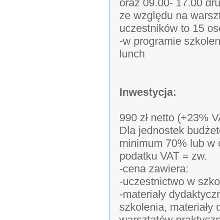
oraz 09.00- 17.00 dru
ze względu na warsz
uczestników to 15 os
-w programie szkole
lunch
Inwestycja:
990 zł netto (+23% V
Dla jednostek budżet
minimum 70% lub w c
podatku VAT = zw.
-cena zawiera:
-uczestnictwo w szko
-materiały dydaktycz
szkolenia, materiał
warsztatów praktycz