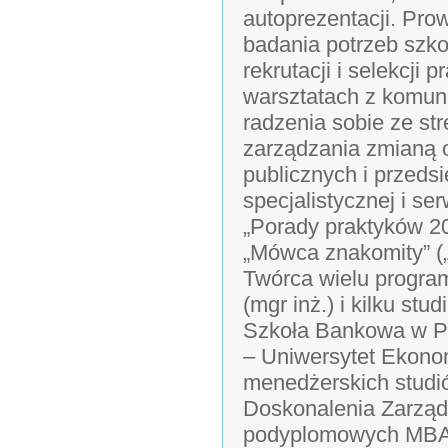
autoprezentacji. Pro
badania potrzeb szko
rekrutacji i selekcji
warsztatach z komunik
radzenia sobie ze st
zarządzania zmianą o
publicznych i przedsi
specjalistycznej i s
„Porady praktyków 201
„Mówca znakomity” (
Twórca wielu progra
(mgr inż.) i kilku s
Szkoła Bankowa w Po
– Uniwersytet Ekono
menedżerskich stud
Doskonalenia Zarząd
podyplomowych MBA 