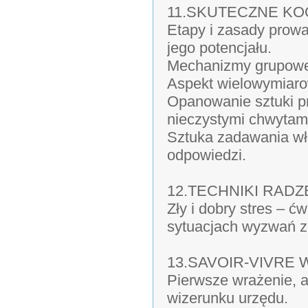
11.SKUTECZNE KO
Etapy i zasady prow
jego potencjału.
Mechanizmy grupowe 
Aspekt wielowymiaro
Opanowanie sztuki pr
nieczystymi chwytam
Sztuka zadawania wła
odpowiedzi.
12.TECHNIKI RADZ
Zły i dobry stres – ćw
sytuacjach wyzwań 
13.SAVOIR-VIVRE
Pierwsze wrażenie, 
wizerunku urzędu.