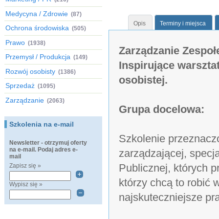
Medycyna / Zdrowie
(87)
Opis
Terminy i miejsca
Ochrona środowiska
(505)
Prawo
(1938)
Zarządzanie Zespołe
Przemysł / Produkcja
(149)
Inspirujące warszta
Rozwój osobisty
(1386)
osobistej.
Sprzedaż
(1095)
Zarządzanie
(2063)
Grupa docelowa:
Szkolenia na e-mail
Szkolenie przeznaczo
Newsletter - otrzymuj oferty
na e-mail. Podaj adres e-
zarządzającej, specj
mail
Publicznej, których 
Zapisz się »
którzy chcą to robić
Wypisz się »
najskuteczniejsze pra