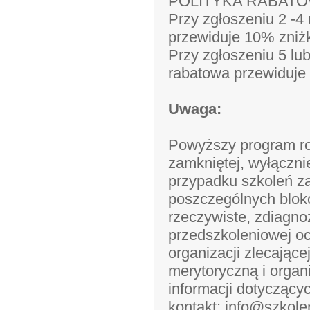
POLITYKA RABAT
Przy zgłoszeniu 2 -4
przewiduje 10% zniż
Przy zgłoszeniu 5 lu
rabatowa przewiduje
Uwaga:
Powyższy program ro
zamkniętej, wyłączni
przypadku szkoleń z
poszczególnych blok
rzeczywiste, zdiagn
przedszkoleniowej o
organizacji zlecając
merytoryczną i organ
informacji dotyczący
kontakt: info@szkol