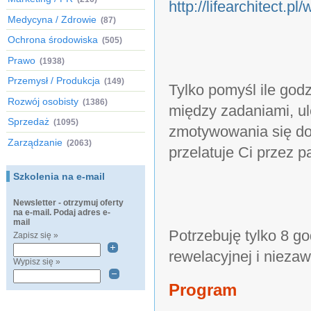
http://lifearchitect.pl
Medycyna / Zdrowie
(87)
Ochrona środowiska
(505)
Prawo
(1938)
Przemysł / Produkcja
(149)
Tylko pomyśl ile godz
Rozwój osobisty
(1386)
między zadaniami, u
Sprzedaż
(1095)
zmotywowania się do 
Zarządzanie
(2063)
przelatuje Ci przez p
Szkolenia na e-mail
Newsletter - otrzymuj oferty
na e-mail. Podaj adres e-
mail
Potrzebuję tylko 8 g
Zapisz się »
rewelacyjnej i niez
Wypisz się »
Program