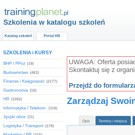
Szkolenia w katalogu szkoleń
Katalog szkoleń
Portal HR
SZKOLENIA i KURSY
UWAGA: Oferta posiada
BHP / PPoż
(19)
Skontaktuj się z organ
Budownictwo
(463)
Finanse i Księgowość
(2177)
Przejdź do formular
Gastronomia
(10)
Zarządzaj Swo
HR
(1092)
Informatyka / Telekom.
(318)
Języki obce
(31)
Opis
Terminy i miejsca
Logistyka / Transport
(179)
Marketing / PR
(216)