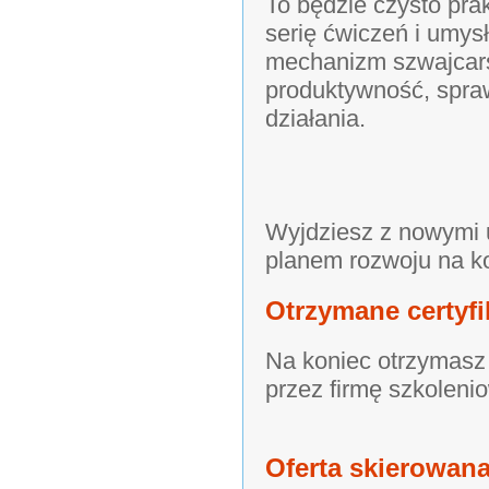
To będzie czysto prak
serię ćwiczeń i umys
mechanizm szwajcars
produktywność, spraw
działania.
Wyjdziesz z nowymi u
planem rozwoju na ko
Otrzymane certyfi
Na koniec otrzymasz
przez firmę szkolenio
Oferta skierowana