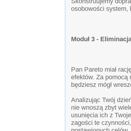
Skonstruujemy doprac
osobowości system, k
Moduł 3 - Eliminacj
Pan Pareto miał racj
efektów. Za pomocą m
będziesz mógł wresz
Analizując Twój dzień
nie wnoszą zbyt wiel
usunięcia ich z Twoje
zagości te czynności,
postawionych celów.