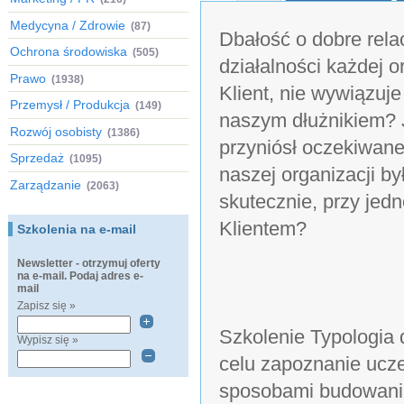
Medycyna / Zdrowie
(87)
Dbałość o dobre rela
Ochrona środowiska
(505)
działalności każdej o
Prawo
(1938)
Klient, nie wywiązuje
Przemysł / Produkcja
(149)
naszym dłużnikiem? 
Rozwój osobisty
(1386)
przyniósł oczekiwane
Sprzedaż
(1095)
naszej organizacji by
Zarządzanie
(2063)
skutecznie, przy jed
Klientem?
Szkolenia na e-mail
Newsletter - otrzymuj oferty
na e-mail. Podaj adres e-
mail
Zapisz się »
Szkolenie Typologia 
Wypisz się »
celu zapoznanie ucze
sposobami budowania