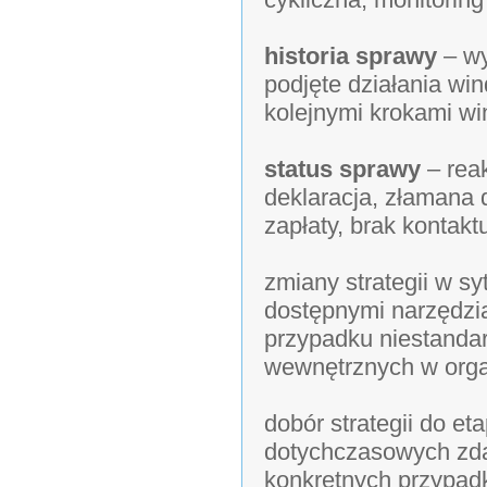
historia sprawy
– wy
podjęte działania wi
kolejnymi krokami wi
status sprawy
– reak
deklaracja, złamana 
zapłaty, brak kontakt
zmiany strategii w s
dostępnymi narzędzi
przypadku niestandar
wewnętrznych w organ
dobór strategii do et
dotychczasowych zda
konkretnych przypad