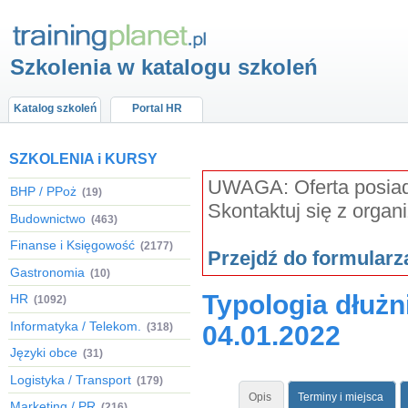
Szkolenia w katalogu szkoleń
Katalog szkoleń
Portal HR
SZKOLENIA i KURSY
UWAGA: Oferta posiada
BHP / PPoż
(19)
Skontaktuj się z organ
Budownictwo
(463)
Finanse i Księgowość
(2177)
Przejdź do formular
Gastronomia
(10)
Typologia dłużn
HR
(1092)
Informatyka / Telekom.
(318)
04.01.2022
Języki obce
(31)
Logistyka / Transport
(179)
Opis
Terminy i miejsca
Marketing / PR
(216)