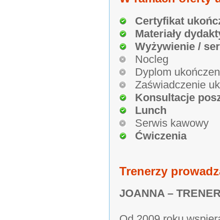
Certyfikat ukońc
Materiały dydakt
Wyżywienie / se
Nocleg
Dyplom ukończen
Zaświadczenie uk
Konsultacje pos
Lunch
Serwis kawowy
Ćwiczenia
Trenerzy prowadz
JOANNA – TRENER
Od 2009 roku wspier