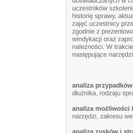
doświadczanych w co
uczestników szkoleni
historię sprawy, aktu
zajęć uczestnicy prz
zgodnie z prezentowa
windykacji oraz zapr
należności. W trakci
następujące narzędzi
analiza przypadków
dłużnika, rodzaju sp
analiza możliwości 
narzędzi, zakresu we
analiza zysków i st