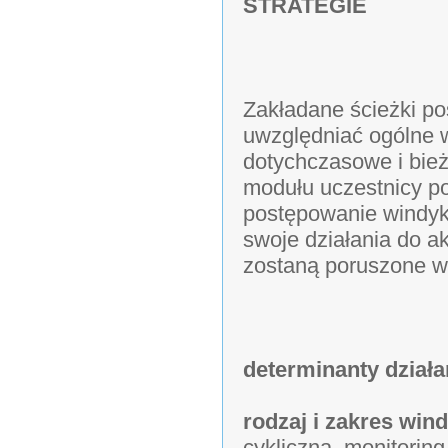
STRATEGIE
Zakładane ścieżki p
uwzględniać ogólne w
dotychczasowe i bież
modułu uczestnicy p
postępowanie windyk
swoje działania do ak
zostaną poruszone w 
determinanty działa
rodzaj i zakres win
cykliczna, monitoring