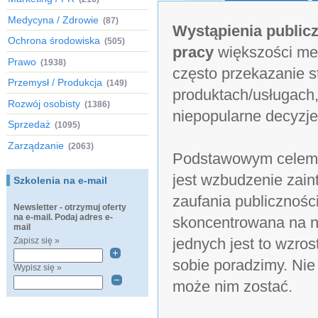
Medycyna / Zdrowie
(87)
Wystąpienia publicz
Ochrona środowiska
(505)
pracy
większości men
Prawo
(1938)
często przekazanie st
Przemysł / Produkcja
(149)
produktach/usługach,
Rozwój osobisty
(1386)
niepopularne decyzje
Sprzedaż
(1095)
Zarządzanie
(2063)
Podstawowym celem k
jest wzbudzenie zain
Szkolenia na e-mail
zaufania publicznośc
Newsletter - otrzymuj oferty
na e-mail. Podaj adres e-
skoncentrowana na n
mail
jednych jest to wzros
Zapisz się »
sobie poradzimy. Nie
Wypisz się »
może nim zostać.