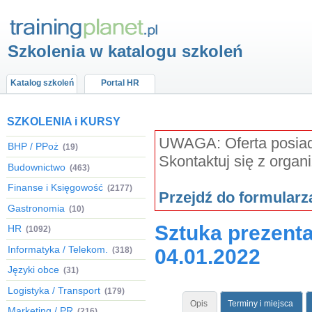
Szkolenia w katalogu szkoleń
Katalog szkoleń
Portal HR
SZKOLENIA i KURSY
UWAGA: Oferta posiada
BHP / PPoż
(19)
Skontaktuj się z organ
Budownictwo
(463)
Finanse i Księgowość
(2177)
Przejdź do formular
Gastronomia
(10)
Sztuka prezenta
HR
(1092)
Informatyka / Telekom.
(318)
04.01.2022
Języki obce
(31)
Logistyka / Transport
(179)
Opis
Terminy i miejsca
Marketing / PR
(216)