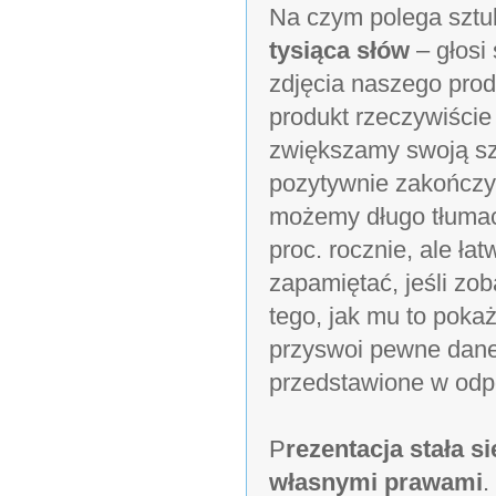
Na czym polega sztu
tysiąca słów
– głosi
zdjęcia naszego prod
produkt rzeczywiście 
zwiększamy swoją sz
pozytywnie zakończym
możemy długo tłumac
proc. rocznie, ale ła
zapamiętać, jeśli zo
tego, jak mu to poka
przyswoi pewne dane 
przedstawione w odp
P
rezentacja stała s
własnymi prawami
.