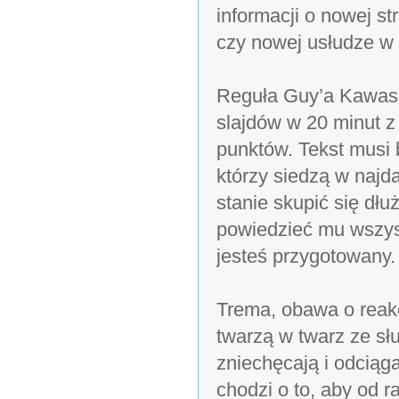
informacji o nowej st
czy nowej usłudze w 
Reguła Guy’a Kawasak
slajdów w 20 minut z
punktów. Tekst musi 
którzy siedzą w najd
stanie skupić się dłu
powiedzieć mu wszyst
jesteś przygotowany.
Trema, obawa o reakc
twarzą w twarz ze sł
zniechęcają i odciąg
chodzi o to, aby od 