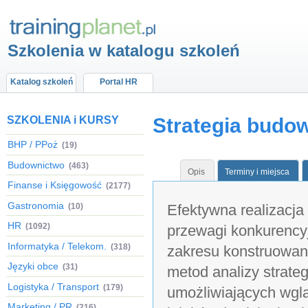
Szkolenia w katalogu szkoleń
Katalog szkoleń
Portal HR
SZKOLENIA i KURSY
Strategia budow
BHP / PPoż
(19)
Budownictwo
(463)
Opis
Terminy i miejsca
Finanse i Księgowość
(2177)
Gastronomia
(10)
Efektywna realizacja
HR
(1092)
przewagi konkurency
Informatyka / Telekom.
(318)
zakresu konstruowan
Języki obce
(31)
metod analizy strate
Logistyka / Transport
(179)
umożliwiających wglą
Marketing / PR
(216)