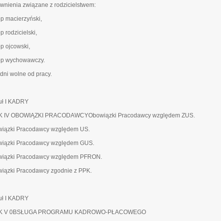
wnienia związane z rodzicielstwem:
op macierzyński,
op rodzicielski,
op ojcowski,
lop wychowawczy.
 dni wolne od pracy.
ł I KADRY
K IV OBOWIĄZKI PRACODAWCYObowiązki Pracodawcy względem ZUS.
iązki Pracodawcy względem US.
iązki Pracodawcy względem GUS.
iązki Pracodawcy względem PFRON.
iązki Pracodawcy zgodnie z PPK.
ł I KADRY
K V 0BSŁUGA PROGRAMU KADROWO-PŁACOWEGO