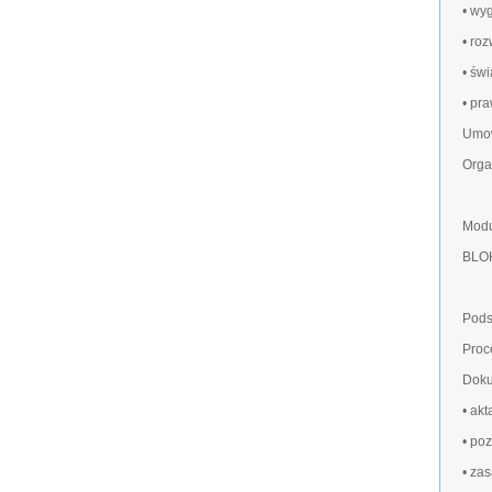
• wy
• ro
• św
• pr
Umow
Orga
Modu
BLO
Pods
Proc
Doku
• ak
• po
• za