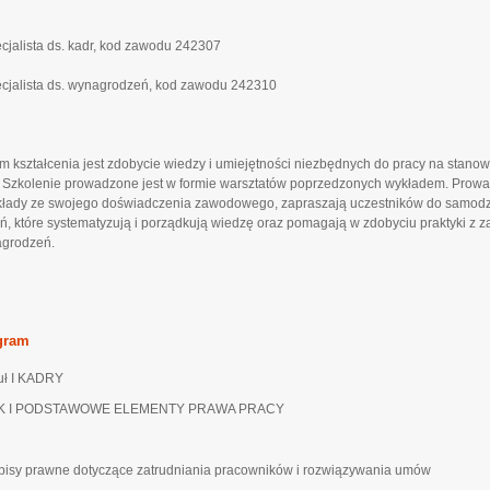
ecjalista ds. kadr, kod zawodu 242307
ecjalista ds. wynagrodzeń, kod zawodu 242310
m kształcenia jest zdobycie wiedzy i umiejętności niezbędnych do pracy na stanowis
. Szkolenie prowadzone jest w formie warsztatów poprzedzonych wykładem. Prowa
kłady ze swojego doświadczenia zawodowego, zapraszają uczestników do samod
ń, które systematyzują i porządkują wiedzę oraz pomagają w zdobyciu praktyki z za
grodzeń.
gram
ł I KADRY
K I PODSTAWOWE ELEMENTY PRAWA PRACY
pisy prawne dotyczące zatrudniania pracowników i rozwiązywania umów