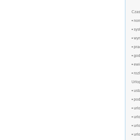
Czas
• no
• sy
• wy
• pra
• go
• ew
• roz
Urlo
• us
• po
• url
• url
• url
• ur