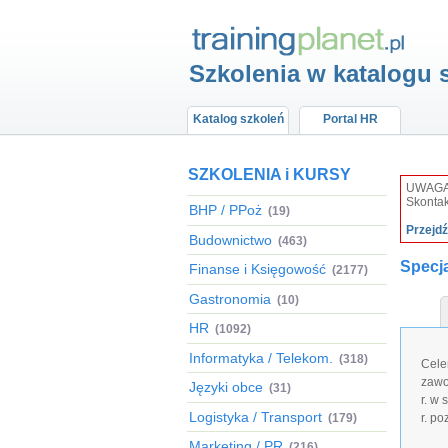
Szkolenia w katalogu 
Katalog szkoleń
Portal HR
SZKOLENIA i KURSY
UWAGA: 
Skontak
BHP / PPoż
(19)
Przejd
Budownictwo
(463)
Specja
Finanse i Księgowość
(2177)
Gastronomia
(10)
HR
(1092)
Informatyka / Telekom.
(318)
Cele
zawo
Języki obce
(31)
r. w
Logistyka / Transport
(179)
r. po
Marketing / PR
(216)