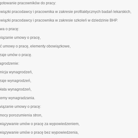
gotowanie pracowników do pracy:
owiązki pracodawcy i pracownika w zakresie profilaktycznych badań lekarskich,
owiązki pracodawcy i pracownika w zakresie szkoleń w dziedzinie BHP.
a o pracę:
wiązanie umowy o pracę,
eść umowy o pracę, elementy obowiązkowe,
dzaje umów o pracę.
grodzenie:
finicja wynagrodzeń,
dzaje wynagrodzeń,
płata wynagrodzeń,
stemy wynagradzania.
iązanie umowy o pracę:
 mocy porozumienia stron,
związywanie umów o pracę za wypowiedzeniem,
związywanie umów o pracę bez wypowiedzenia,