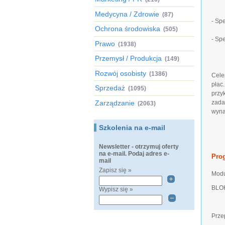
Medycyna / Zdrowie
(87)
- Sp
Ochrona środowiska
(505)
- Sp
Prawo
(1938)
Przemysł / Produkcja
(149)
Rozwój osobisty
(1386)
Cele
płac
Sprzedaż
(1095)
przy
Zarządzanie
zada
(2063)
wyna
Szkolenia na e-mail
Newsletter - otrzymuj oferty
na e-mail. Podaj adres e-
Pro
mail
Zapisz się »
Modu
BLO
Wypisz się »
Prze