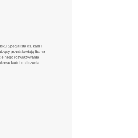
ku Specjalista ds. kadr i
dzący przedstawiają liczne
zielnego rozwiązywania
kresu kadr i rozliczania