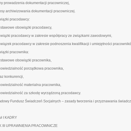
rmy prowadzenia dokumentacji pracowniczej,
resy archiwizowania dokumentacji pracowniczej.
iązki pracodawcy:
dstawowe obowiązki pracodawcy,
owiązki pracodawcy w zakresie współpracy ze związkami zawodowymi,
owiązek pracodawcy w zakresie podnoszenia kwalifikacji i umiejętności pracownik
iązki pracownika:
dstawowe obowiązki pracownika,
powiedzialność porządkowa pracownika,
az konkurencji,
powiedzialność materialna pracownika,
powiedzialność za szkodę wyrządzoną pracodawcy.
adowy Fundusz Świadczeń Socjalnych – zasady tworzenia i przyznawania świadcz
ł I KADRY
K III UPRAWNIENIA PRACOWNICZE