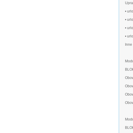
Upra
• url
• url
• url
• ur
Inne
Modu
BLO
Obow
Obow
Obow
Obow
Modu
BLO