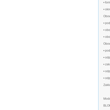
• fo
• ok
Obow
• po
• ob
• ob
Obow
• po
• od
• zak
• od
• od
Zakł
Modu
BLO