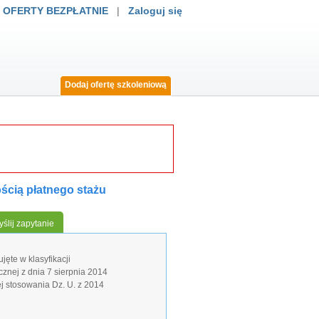
 OFERTY BEZPŁATNIE
|
Zaloguj się
Dodaj ofertę szkoleniową
ością płatnego stażu
ślij zapytanie
ęte w klasyfikacji
znej z dnia 7 sierpnia 2014
ej stosowania Dz. U. z 2014