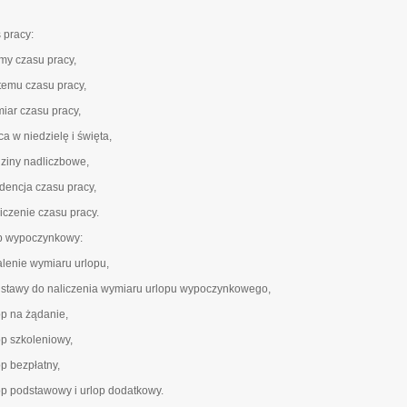
 pracy:
rmy czasu pracy,
stemu czasu pracy,
miar czasu pracy,
ca w niedzielę i święta,
dziny nadliczbowe,
idencja czasu pracy,
liczenie czasu pracy.
p wypoczynkowy:
talenie wymiaru urlopu,
dstawy do naliczenia wymiaru urlopu wypoczynkowego,
op na żądanie,
op szkoleniowy,
op bezpłatny,
lop podstawowy i urlop dodatkowy.