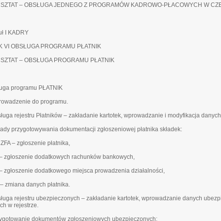
SZTAT – OBSŁUGA JEDNEGO Z PROGRAMÓW KADROWO-PŁACOWYCH W CZĘ
ł I KADRY
K VI OBSŁUGA PROGRAMU PŁATNIK
SZTAT – OBSŁUGA PROGRAMU PŁATNIK
uga programu PŁATNIK
rowadzenie do programu.
sługa rejestru Płatników – zakładanie kartotek, wprowadzanie i modyfikacja danych 
sady przygotowywania dokumentacji zgłoszeniowej płatnika składek:
 ZFA – zgłoszenie płatnika,
– zgłoszenie dodatkowych rachunków bankowych,
– zgłoszenie dodatkowego miejsca prowadzenia działalności,
 – zmiana danych płatnika.
sługa rejestru ubezpieczonych – zakładanie kartotek, wprowadzanie danych ubezp
ch w rejestrze.
zygotowanie dokumentów zgłoszeniowych ubezpieczonych: