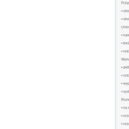
Przy
• ob
• ob
Umow
• na
• tr
• ro
Wyna
• de
• ro
• wy
• sy
Rozw
• na
• ro
• ro