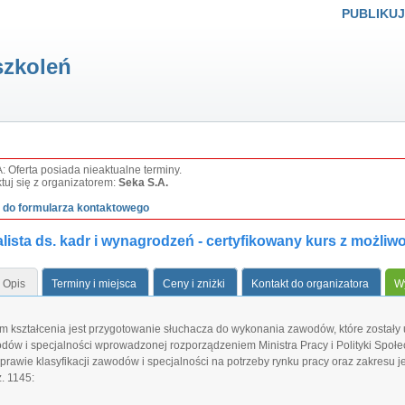
PUBLIKUJ
szkoleń
Oferta posiada nieaktualne terminy.
tuj się z organizatorem:
Seka S.A.
ź do formularza kontaktowego
lista ds. kadr i wynagrodzeń - certyfikowany kurs z możliw
Opis
Terminy i miejsca
Ceny i zniżki
Kontakt do organizatora
Wy
m kształcenia jest przygotowanie słuchacza do wykonania zawodów, które zostały uj
dów i specjalności wprowadzonej rozporządzeniem Ministra Pracy i Polityki Społec
 sprawie klasyfikacji zawodów i specjalności na potrzeby rynku pracy oraz zakresu j
z. 1145: