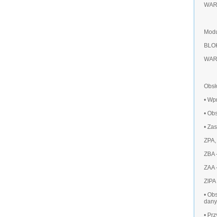
WAR
Modu
BLO
WAR
Obsł
• Wp
• Ob
• Za
ZPA,
ZBA 
ZAA 
ZIPA
• Ob
dany
• Pr