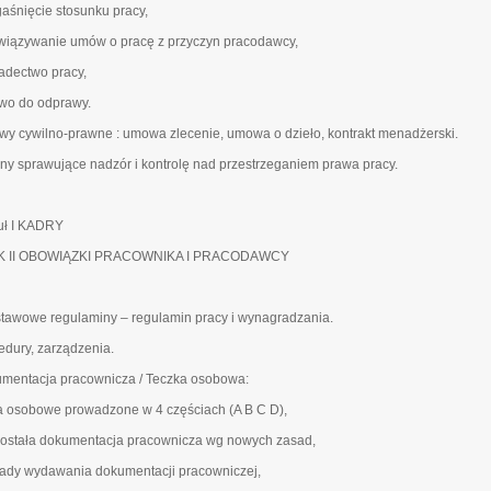
gaśnięcie stosunku pracy,
związywanie umów o pracę z przyczyn pracodawcy,
iadectwo pracy,
awo do odprawy.
y cywilno-prawne : umowa zlecenie, umowa o dzieło, kontrakt menadżerski.
ny sprawujące nadzór i kontrolę nad przestrzeganiem prawa pracy.
ł I KADRY
K II OBOWIĄZKI PRACOWNIKA I PRACODAWCY
tawowe regulaminy – regulamin pracy i wynagradzania.
edury, zarządzenia.
mentacja pracownicza / Teczka osobowa:
ta osobowe prowadzone w 4 częściach (A B C D),
została dokumentacja pracownicza wg nowych zasad,
sady wydawania dokumentacji pracowniczej,