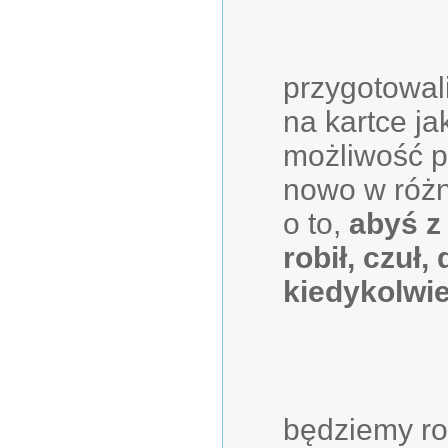
przygotowal
na kartce ja
możliwość p
nowo w różn
o to,
abyś z
robił, czuł,
kiedykolwi
będziemy ro