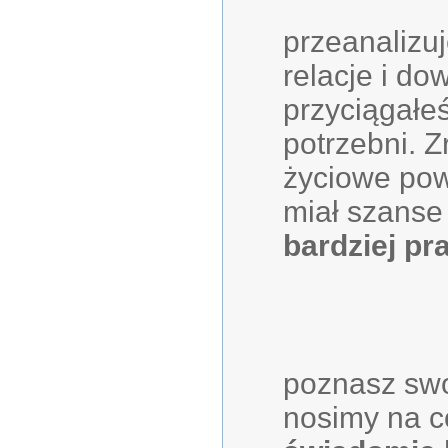
przeanalizu
relacje i do
przyciągałeś 
potrzebni. 
życiowe pow
miał szans
bardziej pr
poznasz swo
nosimy na c