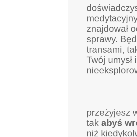
doświadczys
medytacyjny
znajdował o
sprawy. Będ
transami, ta
Twój umysł 
nieeksplor
przeżyjesz 
tak
abyś wró
niż kiedykol