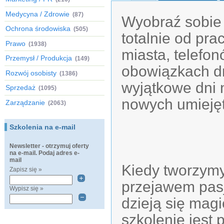
Medycyna / Zdrowie
(87)
Wyobraź sobie 
Ochrona środowiska
(505)
totalnie od pr
Prawo
(1938)
miasta, telefo
Przemysł / Produkcja
(149)
obowiązkach dn
Rozwój osobisty
(1386)
wyjątkowe dni 
Sprzedaż
(1095)
nowych umieję
Zarządzanie
(2063)
Szkolenia na e-mail
Newsletter - otrzymuj oferty
na e-mail. Podaj adres e-
mail
Kiedy tworzymy
Zapisz się »
przejawem pasj
Wypisz się »
dzieją się magi
szkolenie jest