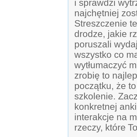
i sprawdzi wyt
najchętniej zos
Streszczenie te
drodze, jakie r
poruszali wyda
wszystko co m
wytłumaczyć m
zrobię to najle
początku, że to
szkolenie. Zac
konkretnej ank
interakcje na 
rzeczy, które T