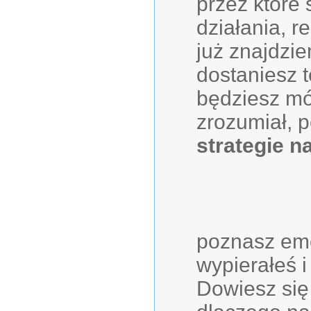
przez które
działania, r
już znajdzi
dostaniesz t
będziesz mó
zrozumiał, p
strategie n
poznasz emo
wypierałeś i
Dowiesz się 