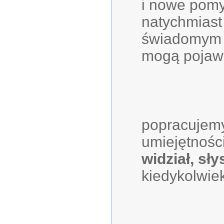
i nowe pomy
natychmiast
świadomym w
mogą pojawi
popracujemy
umiejętności
widział, sły
kiedykolwie