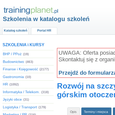
Szkolenia w katalogu szkoleń
Katalog szkoleń
Portal HR
SZKOLENIA i KURSY
UWAGA: Oferta posiada
BHP / PPoż
(19)
Skontaktuj się z organ
Budownictwo
(463)
Finanse i Księgowość
(2177)
Przejdź do formular
Gastronomia
(10)
Rozwój na szczy
HR
(1092)
Informatyka / Telekom.
(318)
górskim otocze
Języki obce
(31)
Logistyka / Transport
(179)
Opis
Terminy i miejsca
Marketing / PR
(216)