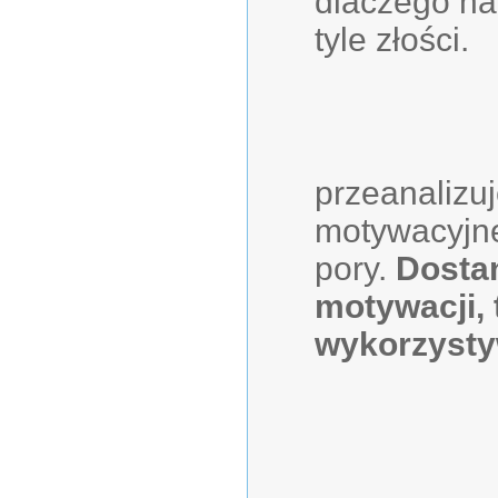
dlaczego na
tyle złości.
przeanalizu
motywacyjne,
pory.
Dostan
motywacji, 
wykorzysty