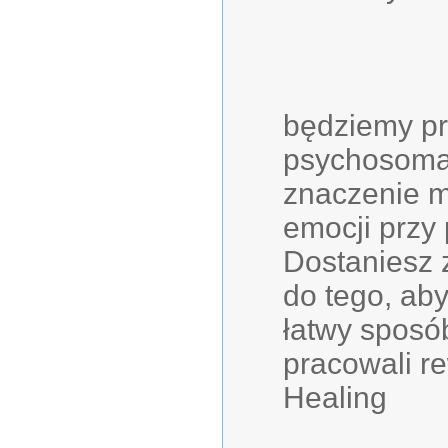
będziemy pr
psychosomat
znaczenie m
emocji przy
Dostaniesz 
do tego, ab
łatwy sposó
pracowali r
Healing