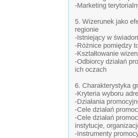
-Marketing terytorial
5. Wizerunek jako e
regionie
-Istniejący w świado
-Różnice pomiędzy t
-Kształtowanie wizer
-Odbiorcy działań pr
ich oczach
6. Charakterystyka g
-Kryteria wyboru adr
-Działania promocyj
-Cele działań promo
-Cele działań promo
instytucje, organizacj
-Instrumenty promocy