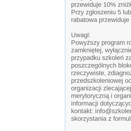
przewiduje 10% zniż
Przy zgłoszeniu 5 lu
rabatowa przewiduje
Uwagi:
Powyższy program ro
zamkniętej, wyłączni
przypadku szkoleń z
poszczególnych blok
rzeczywiste, zdiagn
przedszkoleniowej o
organizacji zlecając
merytoryczną i organ
informacji dotyczący
kontakt: info@szkol
skorzystania z formu