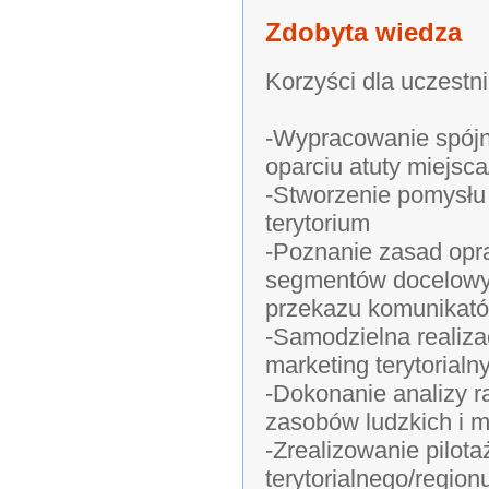
Zdobyta wiedza
Korzyści dla uczestn
-Wypracowanie spójne
oparciu atuty miejsca
-Stworzenie pomysłu
terytorium
-Poznanie zasad opr
segmentów docelowyc
przekazu komunikat
-Samodzielna realiza
marketing terytorialn
-Dokonanie analizy 
zasobów ludzkich i m
-Zrealizowanie pilot
terytorialnego/region