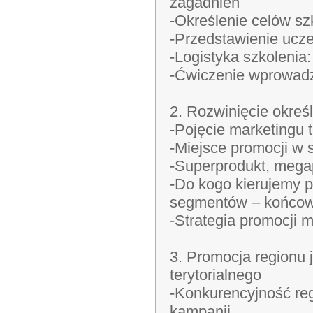
zagadnień
-Określenie celów sz
-Przedstawienie ucz
-Logistyka szkolenia:
-Ćwiczenie wprowadz
2. Rozwinięcie określ
-Pojęcie marketingu t
-Miejsce promocji w 
-Superprodukt, megap
-Do kogo kierujemy p
segmentów – końcowi
-Strategia promocji m
3. Promocja regionu
terytorialnego
-Konkurencyjność re
kampanii