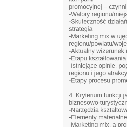
promocyjnej – czynni
-Walory regionu/miej
-Skuteczność działań 
strategia
-Marketing mix w uję
regionu/powiatu/woj
-Aktualny wizerunek 
-Etapu kształtowania
-Istniejące opinie, p
regionu i jego atrakc
-Etapy procesu promo
4. Kryterium funkcji 
biznesowo-turystycz
-Narzędzia kształtow
-Elementy materialne 
-Marketing mix, a pr