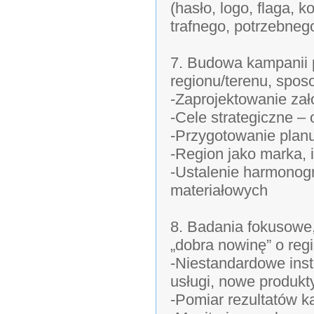
(hasło, logo, flaga, k
trafnego, potrzebnego
7. Budowa kampanii p
regionu/terenu, spos
-Zaprojektowanie za
-Cele strategiczne –
-Przygotowanie plan
-Region jako marka, i
-Ustalenie harmonogr
materiałowych
8. Badania fokusowe,
„dobra nowinę” o regi
-Niestandardowe inst
usługi, nowe produk
-Pomiar rezultatów k