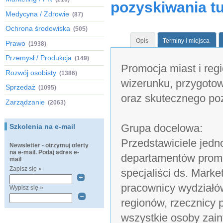
pozyskiwania tu
Medycyna / Zdrowie
(87)
Ochrona środowiska
(505)
Opis
Terminy i miejsca
Prawo
(1938)
Przemysł / Produkcja
(149)
Promocja miast i reg
Rozwój osobisty
(1386)
wizerunku, przygotowa
Sprzedaż
(1095)
oraz skutecznego poz
Zarządzanie
(2063)
Grupa docelowa:
Szkolenia na e-mail
Przedstawiciele jedn
Newsletter - otrzymuj oferty
na e-mail. Podaj adres e-
departamentów promoc
mail
Zapisz się »
specjaliści ds. Marke
pracownicy wydziałó
Wypisz się »
regionów, rzecznicy p
wszystkie osoby zai