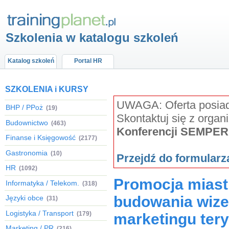
Szkolenia w katalogu szkoleń
Katalog szkoleń
Portal HR
SZKOLENIA i KURSY
UWAGA: Oferta posiada
BHP / PPoż
(19)
Skontaktuj się z organ
Budownictwo
(463)
Konferencji SEMPER
Finanse i Księgowość
(2177)
Gastronomia
(10)
Przejdź do formular
HR
(1092)
Promocja miast 
Informatyka / Telekom.
(318)
budowania wizer
Języki obce
(31)
Logistyka / Transport
(179)
marketingu tery
Marketing / PR
(216)