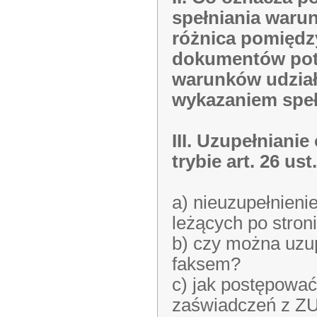
spełniania waru
różnica pomiędz
dokumentów potw
warunków udział
wykazaniem speł
III. Uzupełnian
trybie art. 26 us
a) nieuzupełnieni
leżących po stro
b) czy można uzu
faksem?
c) jak postępować
zaświadczeń z ZU