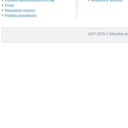
Publikuj szkolenia BEZPŁATNIE
Reklama w serwisie
O nas
Regulamin serwisu
Polityka prywatności
2007-2025 © Wszelkie p