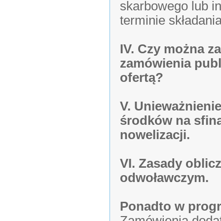
skarbowego lub i
terminie składania
IV. Czy można z
zamówienia publ
ofertą?
V. Unieważnieni
środków na sfin
nowelizacji.
VI. Zasady obli
odwoławczym.
Ponadto w progr
Zamówienia doda