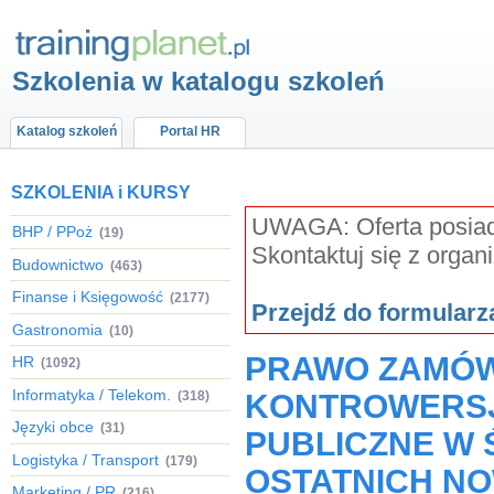
Szkolenia w katalogu szkoleń
Katalog szkoleń
Portal HR
SZKOLENIA i KURSY
UWAGA: Oferta posiada
BHP / PPoż
(19)
Skontaktuj się z organ
Budownictwo
(463)
Finanse i Księgowość
(2177)
Przejdź do formular
Gastronomia
(10)
PRAWO ZAMÓW
HR
(1092)
Informatyka / Telekom.
(318)
KONTROWERSJI
Języki obce
(31)
PUBLICZNE W 
Logistyka / Transport
(179)
OSTATNICH N
Marketing / PR
(216)