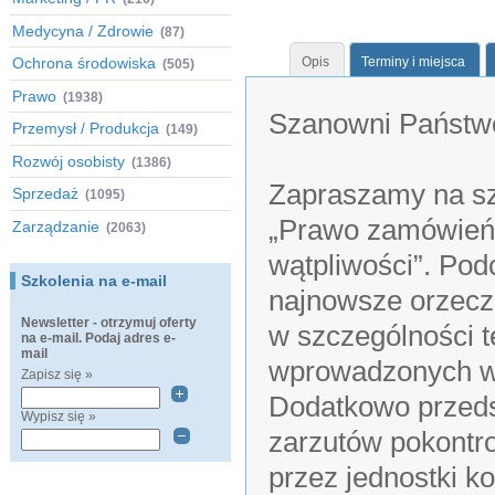
Medycyna / Zdrowie
(87)
Ochrona środowiska
Opis
Terminy i miejsca
(505)
Prawo
(1938)
Szanowni Państw
Przemysł / Produkcja
(149)
Rozwój osobisty
(1386)
Zapraszamy na szk
Sprzedaż
(1095)
„Prawo zamówień p
Zarządzanie
(2063)
wątpliwości”. Po
Szkolenia na e-mail
najnowsze orzecz
Newsletter - otrzymuj oferty
w szczególności t
na e-mail. Podaj adres e-
mail
wprowadzonych w 
Zapisz się »
Dodatkowo przeds
Wypisz się »
zarzutów pokontr
przez jednostki k