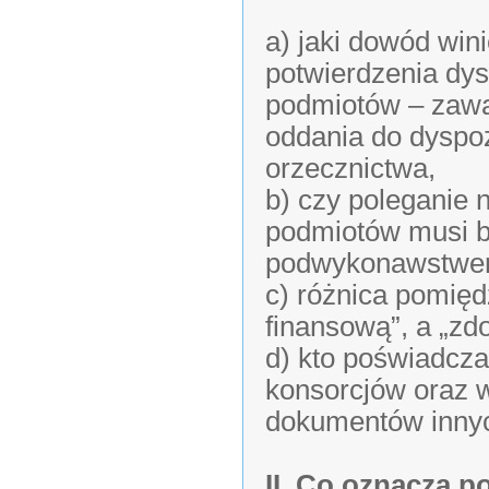
a) jaki dowód wi
potwierdzenia dy
podmiotów – zawa
oddania do dyspo
orzecznictwa,
b) czy poleganie 
podmiotów musi 
podwykonawstwem
c) różnica pomięd
finansową”, a „zd
d) kto poświadcz
konsorcjów oraz w
dokumentów inny
II. Co oznacza p