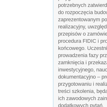
potrzebnych zatwierd
do rozpoczęcia budo
zaprezentowanym pod
realizacyjny, uwzgl
przepisów o zamówie
procedura FIDIC i pr
końcowego. Uczestnic
prowadzenia fazy pr
zamknięcia i przekaz
inwestycyjnego, nau
dokumentacyjno – pro
przygotowaniu i reali
treści szkolenia, bę
ich zawodowych zain
dodatkowych pytań.