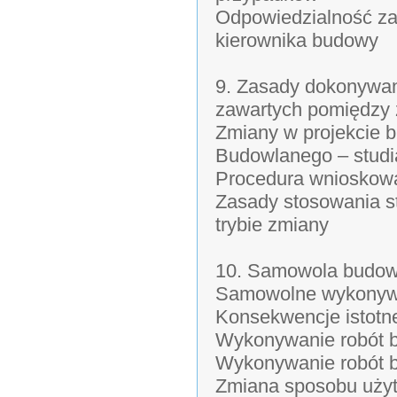
Odpowiedzialność za
kierownika budowy
9. Zasady dokonywan
zawartych pomiędzy
Zmiany w projekcie b
Budowlanego – stud
Procedura wnioskowan
Zasady stosowania st
trybie zmiany
10. Samowola budowl
Samowolne wykonywa
Konsekwencje istotn
Wykonywanie robót b
Wykonywanie robót 
Zmiana sposobu użyt