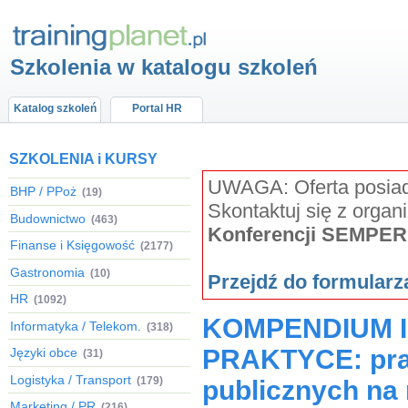
Szkolenia w katalogu szkoleń
Katalog szkoleń
Portal HR
SZKOLENIA i KURSY
UWAGA: Oferta posiada
BHP / PPoż
(19)
Skontaktuj się z organ
Budownictwo
(463)
Konferencji SEMPER
Finanse i Księgowość
(2177)
Gastronomia
(10)
Przejdź do formular
HR
(1092)
KOMPENDIUM 
Informatyka / Telekom.
(318)
PRAKTYCE: praw
Języki obce
(31)
Logistyka / Transport
(179)
publicznych na 
Marketing / PR
(216)