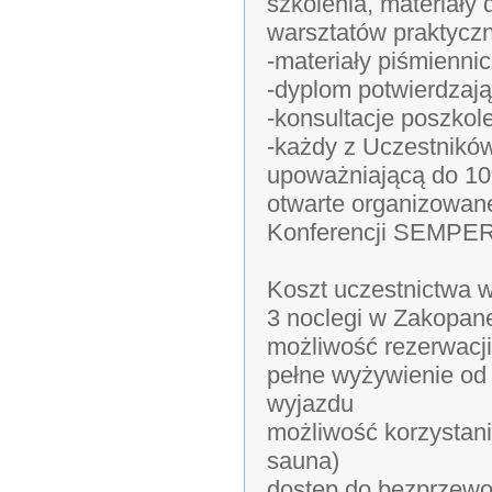
szkolenia, materiał
warsztatów praktycz
-materiały piśmiennic
-dyplom potwierdzają
-konsultacje poszkol
-każdy z Uczestników
upoważniającą do 10%
otwarte organizowane
Konferencji SEMPE
Koszt uczestnictwa w
3 noclegi w Zakopan
możliwość rezerwacj
pełne wyżywienie od 
wyjazdu
możliwość korzystani
sauna)
dostęp do bezprzewod