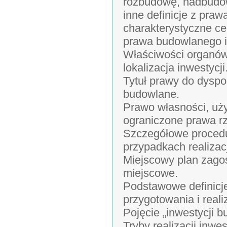
rozbudowę, nadbudow
inne definicje z pra
charakterystyczne c
prawa budowlanego i
Właściwości organów 
lokalizacja inwestycji
Tytuł prawy do dysp
budowlane.
Prawo własności, uży
ograniczone prawa r
Szczegółowe procedu
przypadkach realizac
Miejscowy plan zago
miejscowe.
Podstawowe definicj
przygotowania i reali
Pojęcie „inwestycji b
Tryby realizacji inwe