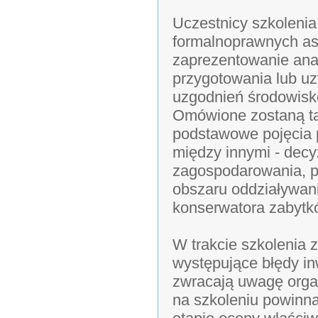
Uczestnicy szkoleni
formalnoprawnych as
zaprezentowanie anal
przygotowania lub u
uzgodnień środowisko
Omówione zostaną ta
podstawowe pojęcia p
między innymi - decy
zagospodarowania, po
obszaru oddziaływani
konserwatora zabytk
W trakcie szkolenia 
występujące błędy in
zwracają uwagę orga
na szkoleniu powinn