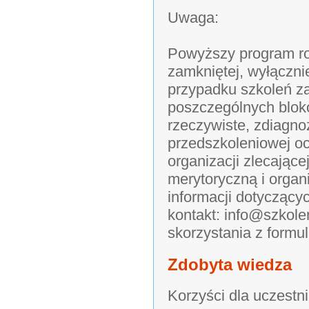
Uwaga:
Powyższy program ro
zamkniętej, wyłączni
przypadku szkoleń z
poszczególnych blok
rzeczywiste, zdiagn
przedszkoleniowej o
organizacji zlecając
merytoryczną i organ
informacji dotyczący
kontakt: info@szkol
skorzystania z formu
Zdobyta wiedza
Korzyści dla uczestn