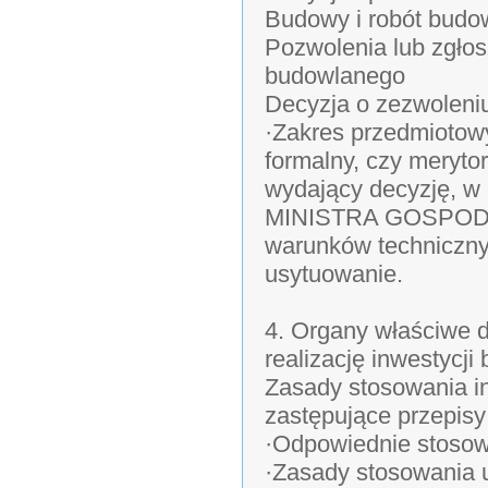
Budowy i robót budo
Pozwolenia lub zgłos
budowlanego
Decyzja o zezwoleniu
·Zakres przedmiotowy
formalny, czy meryto
wydający decyzję, 
MINISTRA GOSPODARK
warunków techniczny
usytuowanie.
4. Organy właściwe d
realizację inwestycji
Zasady stosowania in
zastępujące przepis
·Odpowiednie stoso
·Zasady stosowania 