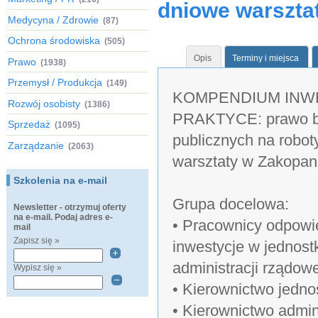
dniowe warszt
Medycyna / Zdrowie
(87)
Ochrona środowiska
(505)
Opis
Terminy i miejsca
Prawo
(1938)
Przemysł / Produkcja
(149)
KOMPENDIUM INW
Rozwój osobisty
(1386)
PRAKTYCE: prawo bu
Sprzedaż
(1095)
publicznych na robot
Zarządzanie
(2063)
warsztaty w Zakopa
Szkolenia na e-mail
Grupa docelowa:
Newsletter - otrzymuj oferty
na e-mail. Podaj adres e-
• Pracownicy odpowie
mail
Zapisz się »
inwestycje w jednost
administracji rządowe
Wypisz się »
• Kierownictwo jedno
• Kierownictwo admini