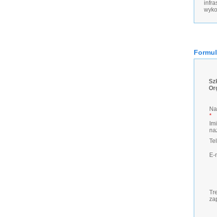
infr
wyko
Formul
Sz
Or
Na
*
Imi
na
Te
E-
Tr
za