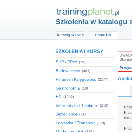
Szkolenia w katalogu 
Katalog szkoleń
Portal HR
SZKOLENIA i KURSY
UWAGA: 
Skontak
BHP / PPoż
(19)
Przejd
Budownictwo
(463)
Aplik
Finanse i Księgowość
(2177)
Gastronomia
(10)
HR
(1092)
Informatyka / Telekom.
(318)
Ucze
Prac
Języki obce
(31)
chcą
Logistyka / Transport
(179)
Prog
Marketing / PR
(216)