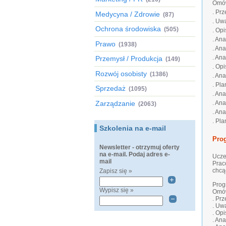
Omów
. Pr
Medycyna / Zdrowie
(87)
. Uw
Ochrona środowiska
(505)
. Op
. Ana
Prawo
(1938)
. Ana
. An
Przemysł / Produkcja
(149)
. Op
Rozwój osobisty
(1386)
. An
. Pl
Sprzedaż
(1095)
. An
Zarządzanie
. An
(2063)
. Ana
. Pl
Szkolenia na e-mail
Pro
Newsletter - otrzymuj oferty
na e-mail. Podaj adres e-
Ucze
mail
Prac
chcą
Zapisz się »
Prog
Wypisz się »
Omów
. Pr
. Uw
. Op
. Ana