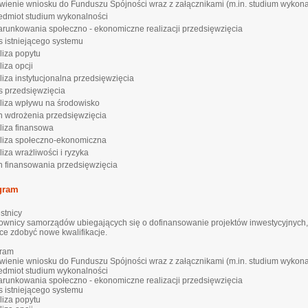
ienie wniosku do Funduszu Spójności wraz z załącznikami (m.in. studium wykona
zedmiot studium wykonalności
arunkowania społeczno - ekonomiczne realizacji przedsięwzięcia
is istniejącego systemu
liza popytu
liza opcji
aliza instytucjonalna przedsięwzięcia
is przedsięwzięcia
aliza wpływu na środowisko
an wdrożenia przedsięwzięcia
aliza finansowa
aliza społeczno-ekonomiczna
liza wrażliwości i ryzyka
an finansowania przedsięwzięcia
gram
stnicy
ownicy samorządów ubiegających się o dofinansowanie projektów inwestycyjnych,
ce zdobyć nowe kwalifikacje.
ram
ienie wniosku do Funduszu Spójności wraz z załącznikami (m.in. studium wykona
zedmiot studium wykonalności
arunkowania społeczno - ekonomiczne realizacji przedsięwzięcia
is istniejącego systemu
liza popytu