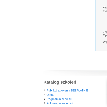
Wp
z 
Zap
Ope
W p
Katalog szkoleń
Publikuj szkolenia BEZPŁATNIE
O nas
Regulamin serwisu
Polityka prywatności