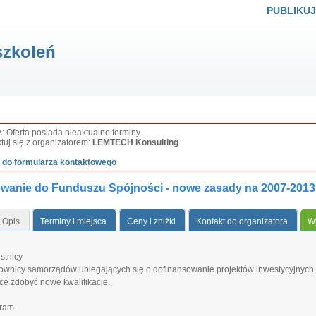
PUBLIKUJ
szkoleń
Oferta posiada nieaktualne terminy.
tuj się z organizatorem:
LEMTECH Konsulting
ź do formularza kontaktowego
owanie do Funduszu Spójności - nowe zasady na 2007-2013
Opis
Terminy i miejsca
Ceny i zniżki
Kontakt do organizatora
Wy
stnicy
ownicy samorządów ubiegających się o dofinansowanie projektów inwestycyjnych,
ce zdobyć nowe kwalifikacje.
ram