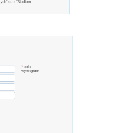
nych" oraz "Studium
*
pola
wymagane