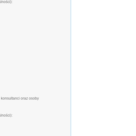
lności):
 konsultanci oraz osoby
lności):