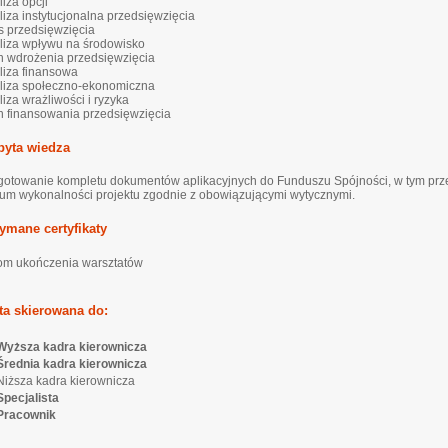
liza opcji
aliza instytucjonalna przedsięwzięcia
is przedsięwzięcia
aliza wpływu na środowisko
an wdrożenia przedsięwzięcia
aliza finansowa
aliza społeczno-ekonomiczna
liza wrażliwości i ryzyka
an finansowania przedsięwzięcia
byta wiedza
gotowanie kompletu dokumentów aplikacyjnych do Funduszu Spójności, w tym prz
ium wykonalności projektu zgodnie z obowiązującymi wytycznymi.
ymane certyfikaty
om ukończenia warsztatów
ta skierowana do:
yższa kadra kierownicza
rednia kadra kierownicza
ższa kadra kierownicza
pecjalista
racownik