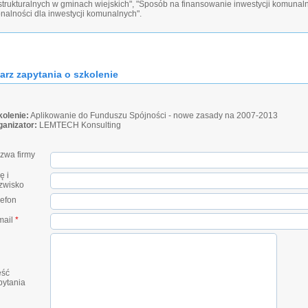
astrukturalnych w gminach wiejskich", "Sposób na finansowanie inwestycji komunal
nalności dla inwestycji komunalnych".
arz zapytania o szkolenie
kolenie:
Aplikowanie do Funduszu Spójności - nowe zasady na 2007-2013
ganizator:
LEMTECH Konsulting
zwa firmy
ę i
zwisko
lefon
mail
*
eść
pytania