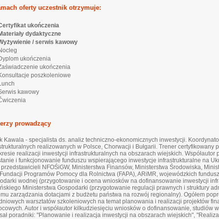
mach oferty uczestnik otrzymuje:
ertyfikat ukończenia
ateriały dydaktyczne
yżywienie / serwis kawowy
ocleg
yplom ukończenia
aświadczenie ukończenia
nsultacje poszkoleniowe
unch
erwis kawowy
wiczenia
nerzy prowadzący
k Kawala - specjalista ds. analiz techniczno-ekonomicznych inwestycji. Koordynato
astrukturalnych realizowanych w Polsce, Chorwacji i Bułgarii. Trener certyfikowany
kresie realizacji inwestycji infrastrukturalnych na obszarach wiejskich. Współauto
tanie i funkcjonowanie funduszu wspierającego inwestycje infrastrukturalne na Ukra
. przedstawicieli NFOŚiGW, Ministerstwa Finansów, Ministerstwa Środowiska, Minis
 Fundacji Programów Pomocy dla Rolnictwa (FAPA), ARiMR, wojewódzkich fundusz
odarki wodnej (przygotowanie i ocena wniosków na dofinansowanie inwestycji infra
ińskiego Ministerstwa Gospodarki (przygotowanie regulacji prawnych i struktury adm
emu zarządzania dotacjami z budżetu państwa na rozwój regionalny). Ogółem pop
udniowych warsztatów szkoleniowych na temat planowania i realizacji projektów f
cowych. Autor i współautor kilkudziesięciu wniosków o dofinansowanie, studiów w
sał poradniki: "Planowanie i realizacja inwestycji na obszarach wiejskich", "Realiz