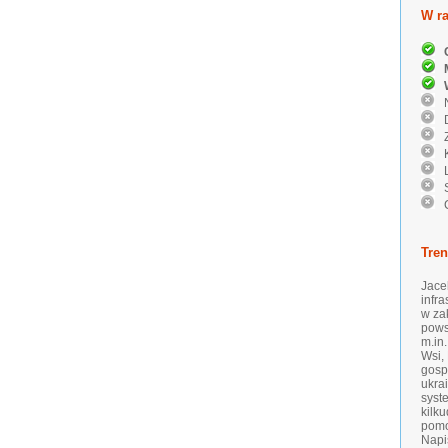
W ra
C
M
W
N
D
Z
Ko
L
S
Ć
Tre
Jace
infr
w za
pows
m.in
Wsi,
gosp
ukra
syst
kilk
pomo
Napi