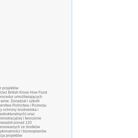
r projektów
 przez British Know How Fund
r procedur umożliwiających
inie. Doradzał i szkolił
terstwa Rolnictwa i Rozwoju
y ochrony środowiska i
strukturalnych) oraz
inistracyjnej i tworzenie
rowadził ponad 120
inansowanych ze środków
ykonalności i biznesplanów.
acja projektów