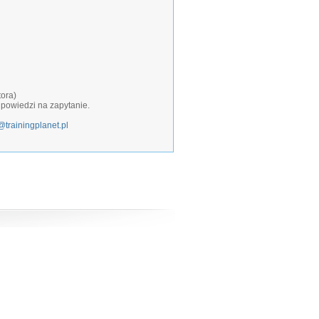
tora)
dpowiedzi na zapytanie.
@trainingplanet.pl