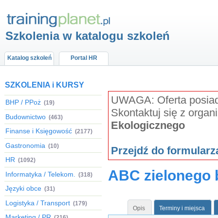
Szkolenia w katalogu szkoleń
Katalog szkoleń
Portal HR
SZKOLENIA i KURSY
UWAGA: Oferta posiada
BHP / PPoż
(19)
Skontaktuj się z organ
Budownictwo
(463)
Ekologicznego
Finanse i Księgowość
(2177)
Gastronomia
(10)
Przejdź do formular
HR
(1092)
ABC zielonego
Informatyka / Telekom.
(318)
Języki obce
(31)
Logistyka / Transport
(179)
Opis
Terminy i miejsca
Marketing / PR
(216)