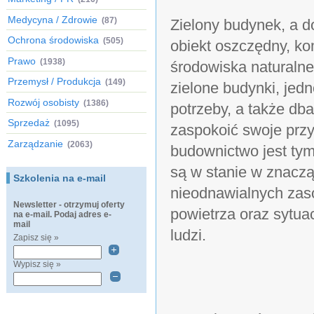
Medycyna / Zdrowie
(87)
Zielony budynek, a d
Ochrona środowiska
(505)
obiekt oszczędny, k
Prawo
(1938)
środowiska naturalne
Przemysł / Produkcja
(149)
zielone budynki, jed
Rozwój osobisty
(1386)
potrzeby, a także db
Sprzedaż
(1095)
zaspokoić swoje prz
Zarządzanie
(2063)
budownictwo jest tym
są w stanie w znacz
Szkolenia na e-mail
nieodnawialnych zaso
Newsletter - otrzymuj oferty
powietrza oraz sytua
na e-mail. Podaj adres e-
mail
ludzi.
Zapisz się »
Wypisz się »