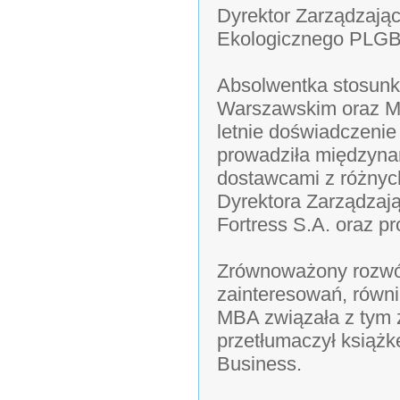
Dyrektor Zarządzają
Ekologicznego PLG
Absolwentka stosun
Warszawskim oraz MB
letnie doświadczeni
prowadziła międzynar
dostawcami z różnyc
Dyrektora Zarządzaj
Fortress S.A. oraz p
Zrównoważony rozwój
zainteresowań, równ
MBA związała z tym 
przetłumaczył książk
Business.