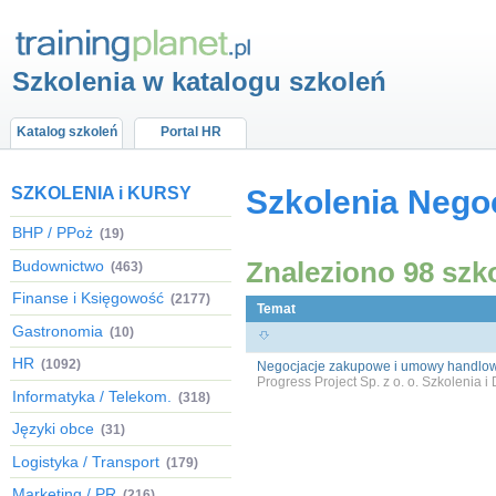
Szkolenia w katalogu szkoleń
Katalog szkoleń
Portal HR
SZKOLENIA i KURSY
Szkolenia Nego
BHP / PPoż
(19)
Znaleziono 98 szk
Budownictwo
(463)
Finanse i Księgowość
(2177)
Temat
Gastronomia
(10)
HR
(1092)
Negocjacje zakupowe i umowy handlo
Progress Project Sp. z o. o. Szkolenia 
Informatyka / Telekom.
(318)
Języki obce
(31)
Logistyka / Transport
(179)
Marketing / PR
(216)