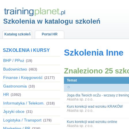
Szkolenia w katalogu szkoleń
Katalog szkoleń
Portal HR
SZKOLENIA i KURSY
Szkolenia Inne
BHP / PPoż
(19)
Znaleziono 25 szk
Budownictwo
(463)
Finanse i Księgowość
(2177)
Temat
Gastronomia
(10)
HR
(1092)
Joga dla Twoich ocZu - wczasy z tren
Akasha sp. z o.o.
Informatyka / Telekom.
(318)
Kurs korekcji wad wzroku KRAKÓW
Akasha sp. z o.o.
Języki obce
(31)
Logistyka / Transport
(179)
Kurs korekcji wad wzroku online
Akasha sp. z o.o.
Marketing / PR
(216)