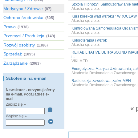
Szkoła Hipnozy i Samouzdrawianie m
Medycyna / Zdrowie
Akasha sp. z o.o.
(87)
Kurs korekcji wad wzroku " WROCŁAW
Ochrona środowiska
(505)
Akasha sp. z o.o.
Prawo
(1938)
Kontrolowana Samoregulacja Organizmu
Akasha sp. z o.o.
Przemysł / Produkcja
(149)
Koloroterapia i wzrok
Rozwój osobisty
Akasha sp. z o.o.
(1386)
REHABILITATIVE ULTRASOUND IMAGING
Sprzedaż
(1095)
i...
VIKI-MED
Zarządzanie
(2063)
Energetyczna Matryca Uzdrawiania, z
Akademia Doskonalenia Zawodoweg
Szkolenia na e-mail
Radiestezja zawodowa, zaśw. MEN
Akademia Doskonalenia Zawodoweg
Newsletter - otrzymuj oferty
na e-mail. Podaj adres e-
mail
Zapisz się »
« 
Wypisz się »