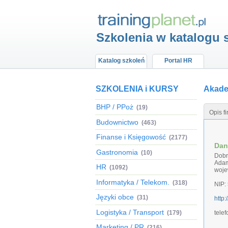
Szkolenia w katalogu 
Katalog szkoleń
Portal HR
SZKOLENIA i KURSY
Akad
BHP / PPoż
(19)
Opis f
Budownictwo
(463)
Finanse i Księgowość
(2177)
Dan
Gastronomia
(10)
Dobr
Ada
HR
(1092)
woje
Informatyka / Telekom.
(318)
NIP:
Języki obce
(31)
http
Logistyka / Transport
(179)
tele
Marketing / PR
(216)