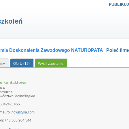
PUBLIKUJ
szkoleń
emia Doskonalenia Zawodowego NATUROPATA
Poleć fir
irmy
Oferty (12)
Wyślij zapytanie
e kontaktowe
a 4
mowizna
wództwo: dolnośląskie
 5342471455
://neurolingwistyka.com
fon: +48 505.904.544