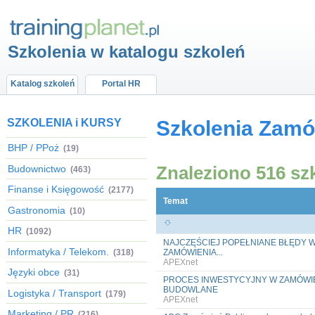
Szkolenia w katalogu szkoleń
Katalog szkoleń
Portal HR
SZKOLENIA i KURSY
Szkolenia Zamó
BHP / PPoż
(19)
Znaleziono 516 sz
Budownictwo
(463)
Finanse i Księgowość
(2177)
Temat
Gastronomia
(10)
HR
(1092)
NAJCZĘŚCIEJ POPEŁNIANE BŁĘDY 
Informatyka / Telekom.
(318)
ZAMÓWIENIA...
APEXnet
Języki obce
(31)
PROCES INWESTYCYJNY W ZAMÓWI
BUDOWLANE
Logistyka / Transport
(179)
APEXnet
Marketing / PR
(216)