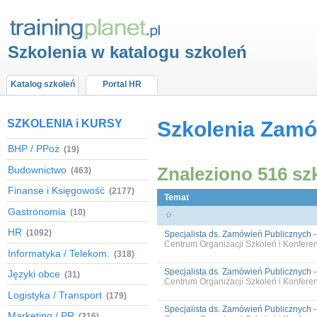
Szkolenia w katalogu szkoleń
Katalog szkoleń
Portal HR
SZKOLENIA i KURSY
Szkolenia Zamó
BHP / PPoż
(19)
Znaleziono 516 sz
Budownictwo
(463)
Finanse i Księgowość
(2177)
Temat
Gastronomia
(10)
HR
(1092)
Specjalista ds. Zamówień Publicznych - 
Centrum Organizacji Szkoleń i Konfer
Informatyka / Telekom.
(318)
Specjalista ds. Zamówień Publicznych - 
Języki obce
(31)
Centrum Organizacji Szkoleń i Konfer
Logistyka / Transport
(179)
Specjalista ds. Zamówień Publicznych - 
Marketing / PR
(216)