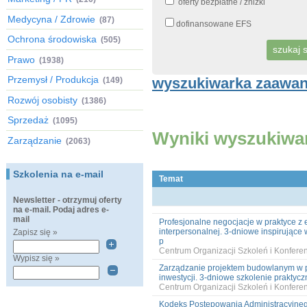
oferty bezpłatne / zniżki
Medycyna / Zdrowie
(87)
dofinansowane EFS
Ochrona środowiska
(505)
Prawo
(1938)
Przemysł / Produkcja
wyszukiwarka zaawa
(149)
Rozwój osobisty
(1386)
Sprzedaż
(1095)
Wyniki wyszukiwa
Zarządzanie
(2063)
Szkolenia na e-mail
Temat
Newsletter - otrzymuj oferty
na e-mail. Podaj adres e-
mail
Profesjonalne negocjacje w praktyce z 
interpersonalnej. 3-dniowe inspirujące
Zapisz się »
p
Centrum Organizacji Szkoleń i Konfer
Wypisz się »
Zarządzanie projektem budowlanym w p
inwestycji. 3-dniowe szkolenie prakty
Centrum Organizacji Szkoleń i Konfer
Kodeks Postępowania Administracyjneg