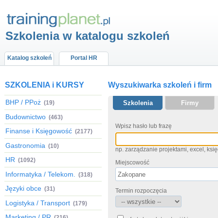
Szkolenia w katalogu szkoleń
Katalog szkoleń
Portal HR
SZKOLENIA i KURSY
Wyszukiwarka szkoleń i firm
BHP / PPoż
(19)
Szkolenia
Firmy
Budownictwo
(463)
Wpisz hasło lub frazę
Finanse i Księgowość
(2177)
Gastronomia
(10)
np. zarządzanie projektami, excel, ks
HR
(1092)
Miejscowość
Informatyka / Telekom.
(318)
Języki obce
(31)
Termin rozpoczęcia
Logistyka / Transport
(179)
Marketing / PR
(216)