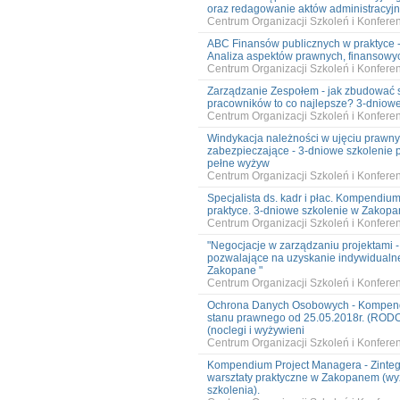
oraz redagowanie aktów administracyjn
Centrum Organizacji Szkoleń i Konfer
ABC Finansów publicznych w praktyce 
Analiza aspektów prawnych, finansowyc
Centrum Organizacji Szkoleń i Konfer
Zarządzanie Zespołem - jak zbudować s
pracowników to co najlepsze? 3-dniowe
Centrum Organizacji Szkoleń i Konfer
Windykacja należności w ujęciu prawn
zabezpieczające - 3-dniowe szkolenie
pełne wyżyw
Centrum Organizacji Szkoleń i Konfer
Specjalista ds. kadr i płac. Kompendiu
praktyce. 3-dniowe szkolenie w Zakop
Centrum Organizacji Szkoleń i Konfer
"Negocjacje w zarządzaniu projektami -
pozwalające na uzyskanie indywidualnej
Zakopane "
Centrum Organizacji Szkoleń i Konfer
Ochrona Danych Osobowych - Kompend
stanu prawnego od 25.05.2018r. (ROD
(noclegi i wyżywieni
Centrum Organizacji Szkoleń i Konfer
Kompendium Project Managera - Zinteg
warsztaty praktyczne w Zakopanem (wy
szkolenia).