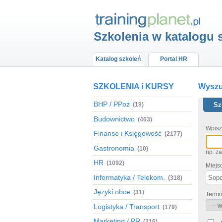
Szkolenia w katalogu 
Katalog szkoleń
Portal HR
SZKOLENIA i KURSY
Wyszuk
BHP / PPoż
(19)
Sz
Budownictwo
(463)
Wpisz
Finanse i Księgowość
(2177)
Gastronomia
(10)
np. z
HR
(1092)
Miejs
Informatyka / Telekom.
(318)
Języki obce
(31)
Termi
Logistyka / Transport
(179)
Marketing / PR
(216)