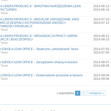
 Team
A LIDERA PRODUKCJI - SKRZYNKA NARZĘDZIOWA LEAN
2014-06-12 -
FACTURING
2014-06-14
 Team
A LIDERA PRODUKCJI - WIZUALNE ZARZĄDZANIE JAKO
2014-07-10 -
ACJA ZESPOŁU DO PODNOSZENIA JAKOŚCI I
2014-07-12
TYWNOŚCI PRODUKCJI
 Team
A LIDERA PRODUKCJI - ORGANIZACJA PRACY LIDERA
2014-08-21 -
KCJI I JEGO ZESPOŁU
2014-08-23
 Team
 SZKOŁA LEAN OFFICE – Skuteczne „odchudzanie” biura
2014-07-03 -
 Team
2014-07-05
 SZKOŁA LEAN OFFICE – Zarządzanie zmianą w biurach
2014-08-07 -
 Team
2014-08-09
 SZKOŁA LEAN OFFICE – Doskonalenie procesów w biurach
2014-09-04 -
 Team
2014-09-06
« poprzednia
1
2
następna »