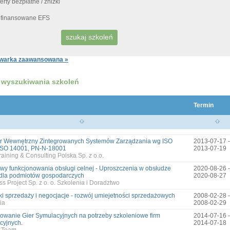
erty bezpłatne / zniżki
finansowane EFS
warka zaawansowana »
 wyszukiwania szkoleń
Termin
r Wewnętrzny Zintegrowanych Systemów Zarządzania wg ISO
2013-07-17 -
ISO 14001, PN-N-18001
2013-07-19
aining & Consulting Polska Sp. z o.o.
wy funkcjonowania obsługi celnej - Uproszczenia w obsłudze
2020-08-26 -
 dla podmiotów gospodarczych
2020-08-27
s Project Sp. z o. o. Szkolenia i Doradztwo
ki sprzedaży i negocjacje - rozwój umiejetności sprzedażowych
2008-02-28 -
ia
2008-02-29
towanie Gier Symulacyjnych na potrzeby szkoleniowe firm
2014-07-16 -
cyjnych.
2014-07-18