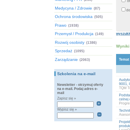
of
Medycyna / Zdrowie
(87)
do
Ochrona środowiska
(505)
Prawo
(1938)
Przemysł / Produkcja
wyszuki
(149)
Rozwój osobisty
(1386)
Wyniki
Sprzedaż
(1095)
Zarządzanie
Temat
(2063)
Szkolenia na e-mail
Audyto
9001, 
Newsletter - otrzymuj oferty
TQM Tr
na e-mail. Podaj adres e-
mail
Podsta
Zapisz się »
celnej
Progres
Wypisz się »
Techni
Asesor
Projek
produk