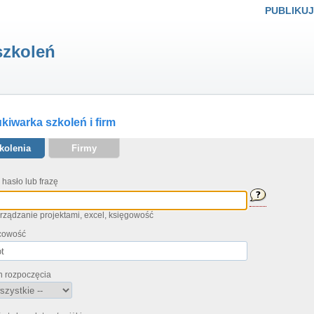
PUBLIKUJ
szkoleń
iwarka szkoleń i firm
kolenia
Firmy
 hasło lub frazę
arządzanie projektami, excel, księgowość
cowość
n rozpoczęcia