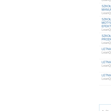
LeanQ
SZKOŁ
MANU
LeanQ
SZKOŁ
MOTYW
EFEK
LeanQ
SZKOŁ
PRODU
LeanQ
LETNIA
LeanQ
LETNIA
LeanQ
LETNIA
LeanQ