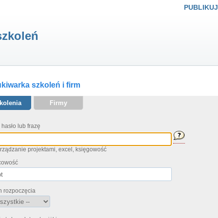
PUBLIKUJ
szkoleń
iwarka szkoleń i firm
kolenia
Firmy
 hasło lub frazę
arządzanie projektami, excel, księgowość
cowość
n rozpoczęcia