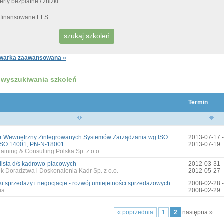
erty bezpłatne / zniżki
finansowane EFS
warka zaawansowana »
 wyszukiwania szkoleń
Termin
r Wewnętrzny Zintegrowanych Systemów Zarządzania wg ISO
2013-07-17 -
ISO 14001, PN-N-18001
2013-07-19
aining & Consulting Polska Sp. z o.o.
lista d/s kadrowo-płacowych
2012-03-31 -
k Doradztwa i Doskonalenia Kadr Sp. z o.o.
2012-05-27
ki sprzedaży i negocjacje - rozwój umiejetności sprzedażowych
2008-02-28 -
ia
2008-02-29
« poprzednia
1
2
następna »