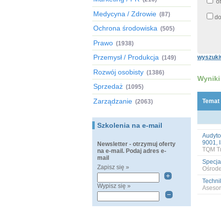
of
Medycyna / Zdrowie
(87)
do
Ochrona środowiska
(505)
Prawo
(1938)
Przemysł / Produkcja
wyszuki
(149)
Rozwój osobisty
(1386)
Wyniki
Sprzedaż
(1095)
Zarządzanie
Temat
(2063)
Szkolenia na e-mail
Audyto
9001, 
Newsletter - otrzymuj oferty
TQM Tr
na e-mail. Podaj adres e-
mail
Specja
Zapisz się »
Ośrode
Techni
Wypisz się »
Asesor