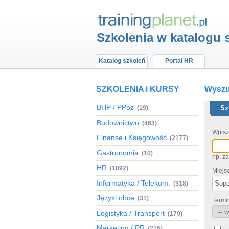
Szkolenia w katalogu 
Katalog szkoleń
Portal HR
SZKOLENIA i KURSY
Wyszuk
BHP / PPoż
(19)
Sz
Budownictwo
(463)
Wpisz
Finanse i Księgowość
(2177)
Gastronomia
(10)
np. z
HR
(1092)
Miejs
Informatyka / Telekom.
(318)
Języki obce
(31)
Termi
Logistyka / Transport
(179)
Marketing / PR
(216)