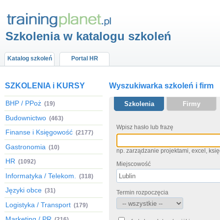
Szkolenia w katalogu szkoleń
Katalog szkoleń
Portal HR
SZKOLENIA i KURSY
Wyszukiwarka szkoleń i firm
BHP / PPoż
(19)
Szkolenia
Firmy
Budownictwo
(463)
Wpisz hasło lub frazę
Finanse i Księgowość
(2177)
Gastronomia
(10)
np. zarządzanie projektami, excel, ks
HR
(1092)
Miejscowość
Informatyka / Telekom.
(318)
Języki obce
(31)
Termin rozpoczęcia
Logistyka / Transport
(179)
Marketing / PR
(216)