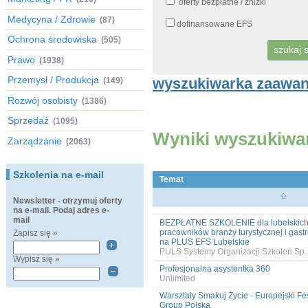
oferty bezpłatne / zniżki
Medycyna / Zdrowie
(87)
dofinansowane EFS
Ochrona środowiska
(505)
Prawo
(1938)
Przemysł / Produkcja
wyszukiwarka zaawa
(149)
Rozwój osobisty
(1386)
Sprzedaż
(1095)
Wyniki wyszukiwa
Zarządzanie
(2063)
Szkolenia na e-mail
Temat
Newsletter - otrzymuj oferty
na e-mail. Podaj adres e-
mail
BEZPŁATNE SZKOLENIE dla lubelskich 
pracowników branży turystycznej i gastr
Zapisz się »
na PLUS EFS Lubelskie
PULS Systemy Organizacji Szkoleń Sp. 
Wypisz się »
Profesjonalna asystentka 360
Unlimited
Warsztaty Smakuj Życie - Europejski Fe
Group Polska