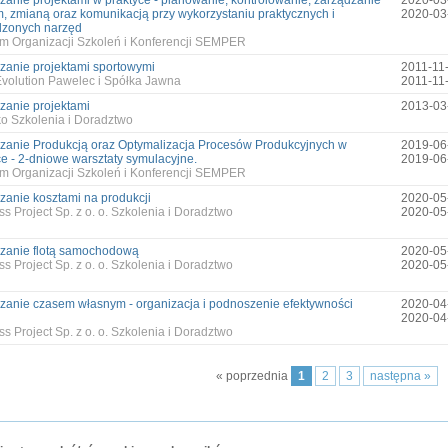
zanie projektami w praktyce - planowanie, kontrolowanie, zarządzanie
2020-03
, zmianą oraz komunikacją przy wykorzystaniu praktycznych i
2020-03
zonych narzęd
m Organizacji Szkoleń i Konferencji SEMPER
zanie projektami sportowymi
2011-11-
Evolution Pawelec i Spółka Jawna
2011-11
zanie projektami
2013-03
ko Szkolenia i Doradztwo
zanie Produkcją oraz Optymalizacja Procesów Produkcyjnych w
2019-06
ce - 2-dniowe warsztaty symulacyjne.
2019-06
m Organizacji Szkoleń i Konferencji SEMPER
zanie kosztami na produkcji
2020-05
s Project Sp. z o. o. Szkolenia i Doradztwo
2020-05
zanie flotą samochodową
2020-05
s Project Sp. z o. o. Szkolenia i Doradztwo
2020-05
zanie czasem własnym - organizacja i podnoszenie efektywności
2020-04
2020-04
s Project Sp. z o. o. Szkolenia i Doradztwo
« poprzednia
1
2
3
następna »