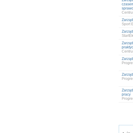
Zarząd
czasem
sprawd
Centru
Zarząd
Sport 
Zarząd
StartE
Zarząd
prakty
Centru
Zarząd
Progres
Zarząd
Progres
Zarząd
pracy
Progres