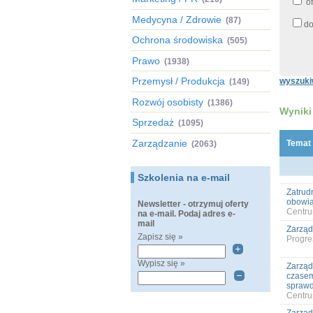
of
Medycyna / Zdrowie
(87)
do
Ochrona środowiska
(505)
Prawo
(1938)
Przemysł / Produkcja
wyszuki
(149)
Rozwój osobisty
(1386)
Wyniki
Sprzedaż
(1095)
Zarządzanie
Temat
(2063)
Szkolenia na e-mail
Zatrud
obowią
Newsletter - otrzymuj oferty
Centru
na e-mail. Podaj adres e-
mail
Zarząd
Zapisz się »
Progres
Wypisz się »
Zarząd
czasem
sprawd
Centru