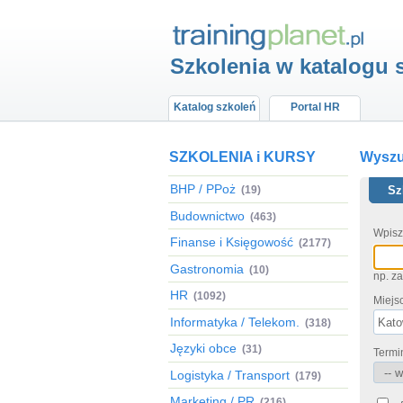
Szkolenia w katalogu 
Katalog szkoleń
Portal HR
SZKOLENIA i KURSY
Wyszuk
BHP / PPoż
(19)
Sz
Budownictwo
(463)
Wpisz
Finanse i Księgowość
(2177)
Gastronomia
(10)
np. z
HR
(1092)
Miejs
Informatyka / Telekom.
(318)
Języki obce
(31)
Termi
Logistyka / Transport
(179)
Marketing / PR
(216)