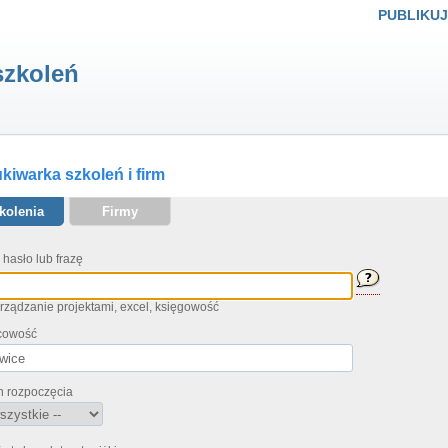
PUBLIKUJ
szkoleń
iwarka szkoleń i firm
kolenia
Firmy
 hasło lub frazę
arządzanie projektami, excel, księgowość
cowość
n rozpoczęcia