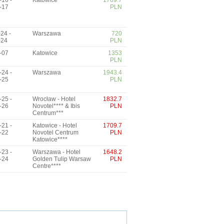
-16 -
Katowice
1709.7
-17
PLN
24 -
Warszawa
720
-24
PLN
-07
Katowice
1353
PLN
-24 -
Warszawa
1943.4
-25
PLN
-25 -
Wrocław - Hotel
1832.7
-26
Novotel**** & Ibis
PLN
Centrum***
-21 -
Katowice - Hotel
1709.7
-22
Novotel Centrum
PLN
Katowice****
-23 -
Warszawa - Hotel
1648.2
-24
Golden Tulip Warsaw
PLN
Centre****