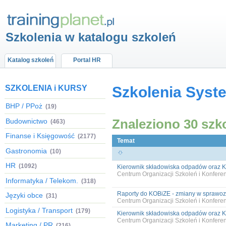
Szkolenia w katalogu szkoleń
Katalog szkoleń
Portal HR
SZKOLENIA i KURSY
Szkolenia Syst
BHP / PPoż
(19)
Znaleziono 30 szk
Budownictwo
(463)
Finanse i Księgowość
(2177)
Temat
Gastronomia
(10)
HR
(1092)
Kierownik składowiska odpadów oraz Kie
Centrum Organizacji Szkoleń i Konfer
Informatyka / Telekom.
(318)
Raporty do KOBiZE - zmiany w sprawoz
Języki obce
(31)
Centrum Organizacji Szkoleń i Konfer
Logistyka / Transport
(179)
Kierownik składowiska odpadów oraz Kie
Centrum Organizacji Szkoleń i Konfer
Marketing / PR
(216)