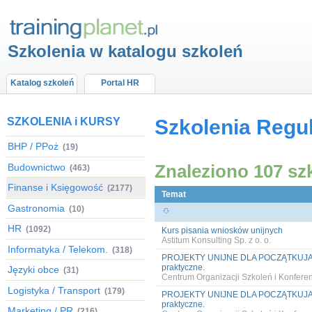
Szkolenia w katalogu szkoleń
Katalog szkoleń
Portal HR
SZKOLENIA i KURSY
Szkolenia Regu
BHP / PPoż
(19)
Znaleziono 107 sz
Budownictwo
(463)
Finanse i Księgowość
(2177)
Temat
Gastronomia
(10)
HR
(1092)
Kurs pisania wniosków unijnych
Astitum Konsulting Sp. z o. o.
Informatyka / Telekom.
(318)
PROJEKTY UNIJNE DLA POCZĄTKUJĄCY
praktyczne.
Języki obce
(31)
Centrum Organizacji Szkoleń i Konfer
Logistyka / Transport
(179)
PROJEKTY UNIJNE DLA POCZĄTKUJĄCY
praktyczne.
Marketing / PR
(216)