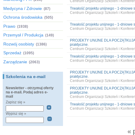
Centrum Organizacji Szkoleń i Konfer
Medycyna / Zdrowie
Trwałość projektu unijnego - 1-dniowe s
(87)
Centrum Organizacji Szkoleń i Konfer
Ochrona środowiska
(505)
Trwałość projektu unijnego - 1-dniowe s
Prawo
(1938)
Centrum Organizacji Szkoleń i Konfer
Przemysł / Produkcja
(149)
PROJEKTY UNIJNE DLA POCZĄTKUJĄCY
Rozwój osobisty
(1386)
praktyczne.
Centrum Organizacji Szkoleń i Konfer
Sprzedaż
(1095)
Trwałość projektu unijnego - 1-dniowe s
Centrum Organizacji Szkoleń i Konfer
Zarządzanie
(2063)
PROJEKTY UNIJNE DLA POCZĄTKUJĄCY
Szkolenia na e-mail
praktyczne.
Centrum Organizacji Szkoleń i Konfer
Newsletter - otrzymuj oferty
PROJEKTY UNIJNE DLA POCZĄTKUJĄCY
na e-mail. Podaj adres e-
praktyczne.
mail
Centrum Organizacji Szkoleń i Konfer
Zapisz się »
Trwałość projektu unijnego - 1-dniowe s
Centrum Organizacji Szkoleń i Konfer
Wypisz się »
« 