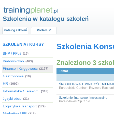
Szkolenia w katalogu szkoleń
Katalog szkoleń
Portal HR
SZKOLENIA i KURSY
Szkolenia Konsu
BHP / PPoż
(19)
Znaleziono 3 szko
Budownictwo
(463)
Finanse i Księgowość
(2177)
Temat
Gastronomia
(10)
HR
(1092)
ŚRODKI TRWAŁE WARTOŚCI NIEMAT
Europejskie Centrum Rozwoju Rachun
Informatyka / Telekom.
(318)
Szkolenie finansowo- inwestycyjne
Języki obce
(31)
Pareto-Invest Sp. z o.o.
Logistyka / Transport
(179)
Marketing / PR
(216)