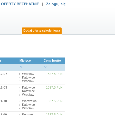
 OFERTY BEZPŁATNIE
|
Zaloguj się
Dodaj ofertę szkoleniową
n
Miejsce
Cena brutto
12-07
Wrocław
1537.5 PLN
Katowice
Wrocław
12-03
Katowice
1537.5 PLN
Katowice
Wrocław
11-30
Warszawa
1537.5 PLN
Katowice
Wrocław
11-09
Poznań
1537.5 PLN