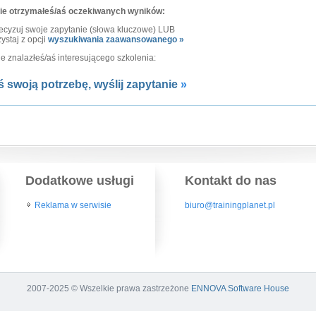
nie otrzymałeś/aś oczekiwanych wyników:
ecyzuj swoje zapytanie (słowa kluczowe) LUB
ystaj z opcji
wyszukiwania zaawansowanego »
nie znalazłeś/aś interesującego szkolenia:
ś swoją potrzebę, wyślij zapytanie
»
Dodatkowe usługi
Kontakt do nas
Reklama w serwisie
biuro@trainingplanet.pl
2007-2025 © Wszelkie prawa zastrzeżone
ENNOVA Software House