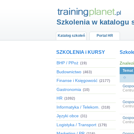
Szkolenia w katalogu 
Katalog szkoleń
Portal HR
SZKOLENIA i KURSY
Szkol
BHP / PPoż
Znalez
(19)
Temat
Budownictwo
(463)
Finanse i Księgowość
(2177)
Gospod
Gastronomia
(10)
Centru
HR
(1092)
Gospod
Centru
Informatyka / Telekom.
(318)
Języki obce
(31)
Gospod
Centru
Logistyka / Transport
(179)
Marketing / PR
(216)
Gospod