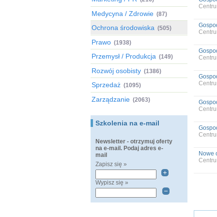
Centru
Medycyna / Zdrowie
(87)
Gospod
Ochrona środowiska
(505)
Centru
Prawo
(1938)
Gospod
Przemysł / Produkcja
(149)
Centru
Rozwój osobisty
(1386)
Gospod
Centru
Sprzedaż
(1095)
Zarządzanie
(2063)
Gospod
Centru
Szkolenia na e-mail
Gospod
Centru
Newsletter - otrzymuj oferty
na e-mail. Podaj adres e-
Nowe o
mail
Centru
Zapisz się »
Wypisz się »