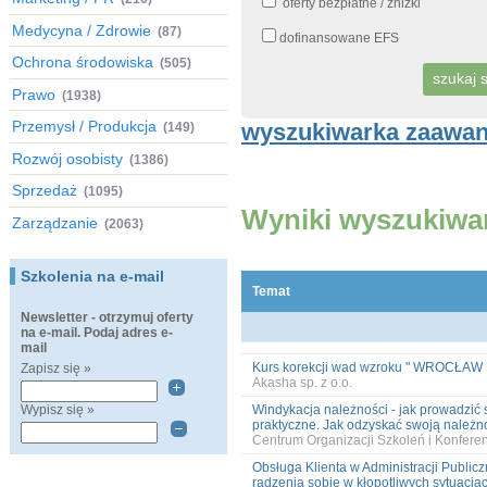
oferty bezpłatne / zniżki
Medycyna / Zdrowie
(87)
dofinansowane EFS
Ochrona środowiska
(505)
Prawo
(1938)
Przemysł / Produkcja
wyszukiwarka zaawa
(149)
Rozwój osobisty
(1386)
Sprzedaż
(1095)
Wyniki wyszukiwa
Zarządzanie
(2063)
Szkolenia na e-mail
Temat
Newsletter - otrzymuj oferty
na e-mail. Podaj adres e-
mail
Kurs korekcji wad wzroku " WROCŁAW
Zapisz się »
Akasha sp. z o.o.
Wypisz się »
Windykacja należności - jak prowadzić 
praktyczne. Jak odzyskać swoją należn
Centrum Organizacji Szkoleń i Konfer
Obsługa Klienta w Administracji Publicz
radzenia sobie w kłopotliwych sytuacja