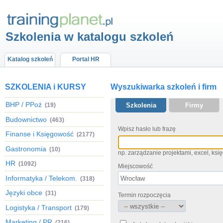
Szkolenia w katalogu szkoleń
Katalog szkoleń
Portal HR
SZKOLENIA i KURSY
Wyszukiwarka szkoleń i firm
BHP / PPoż
(19)
Szkolenia
Firmy
Budownictwo
(463)
Wpisz hasło lub frazę
Finanse i Księgowość
(2177)
Gastronomia
(10)
np. zarządzanie projektami, excel, ks
HR
(1092)
Miejscowość
Informatyka / Telekom.
(318)
Języki obce
(31)
Termin rozpoczęcia
Logistyka / Transport
(179)
Marketing / PR
(216)