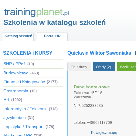
Szkolenia w katalogu szkoleń
Katalog szkoleń
Portal HR
SZKOLENIA i KURSY
Quickwin Wiktor Sawoniaka
BHP / PPoż
(19)
Opis firmy
Oferty (2)
Wyślij za
Budownictwo
(463)
Finanse i Księgowość
(2177)
Dane kontaktowe
Gastronomia
(10)
Palmowa 15E-18
Warszawa
HR
(1092)
NIP: 5252288635
Informatyka / Telekom.
(318)
Języki obce
(31)
telefon: +48662117709
Logistyka / Transport
(179)
Powiększ mapę
Marketing / PR
(216)