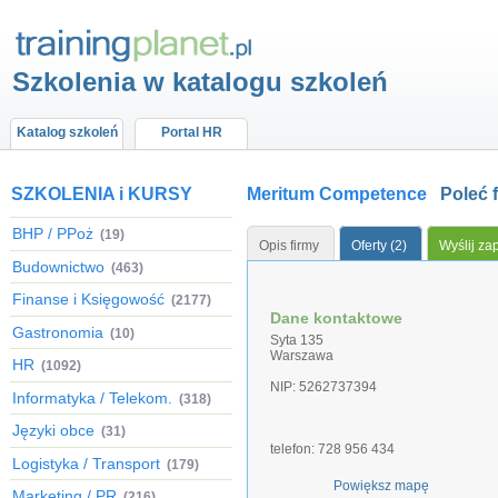
Szkolenia w katalogu szkoleń
Katalog szkoleń
Portal HR
SZKOLENIA i KURSY
Meritum Competence
Poleć 
BHP / PPoż
(19)
Opis firmy
Oferty (2)
Wyślij za
Budownictwo
(463)
Finanse i Księgowość
(2177)
Dane kontaktowe
Gastronomia
(10)
Syta 135
Warszawa
HR
(1092)
NIP: 5262737394
Informatyka / Telekom.
(318)
Języki obce
(31)
telefon: 728 956 434
Logistyka / Transport
(179)
Powiększ mapę
Marketing / PR
(216)