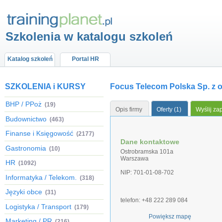
Szkolenia w katalogu szkoleń
Katalog szkoleń
Portal HR
SZKOLENIA i KURSY
Focus Telecom Polska Sp. z 
BHP / PPoż
(19)
Opis firmy
Oferty (1)
Wyślij za
Budownictwo
(463)
Finanse i Księgowość
(2177)
Dane kontaktowe
Gastronomia
(10)
Ostrobramska 101a
Warszawa
HR
(1092)
NIP: 701-01-08-702
Informatyka / Telekom.
(318)
Języki obce
(31)
telefon: +48 222 289 084
Logistyka / Transport
(179)
Powiększ mapę
Marketing / PR
(216)