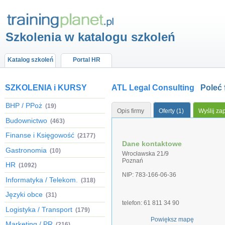
Szkolenia w katalogu szkoleń
Katalog szkoleń
Portal HR
SZKOLENIA i KURSY
ATL Legal Consulting
Poleć 
BHP / PPoż
(19)
Opis firmy
Oferty (1)
Wyślij za
Budownictwo
(463)
Finanse i Księgowość
(2177)
Dane kontaktowe
Gastronomia
(10)
Wrocławska 21/9
Poznań
HR
(1092)
NIP: 783-166-06-36
Informatyka / Telekom.
(318)
Języki obce
(31)
telefon: 61 811 34 90
Logistyka / Transport
(179)
Powiększ mapę
Marketing / PR
(216)