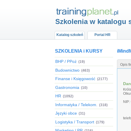
Szkolenia w katalogu 
Katalog szkoleń
Portal HR
SZKOLENIA i KURSY
iMind
BHP / PPoż
(19)
Opis f
Budownictwo
(463)
Finanse i Księgowość
(2177)
Dan
Gastronomia
(10)
Król
Olku
HR
(1092)
NIP:
Informatyka / Telekom.
(318)
Języki obce
(31)
tele
Logistyka / Transport
(179)
Marketing / PR
(216)