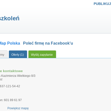
PUBLIKUJ
szkoleń
Map Polska
Poleć firmę na Facebook'u
irmy
Oferty (1)
Wyślij zapytanie
e kontaktowe
a Kazimierza Wielkiego 8/3
sz
 637-121-54-42
fon: 601 89 61 97
Powiększ mapę