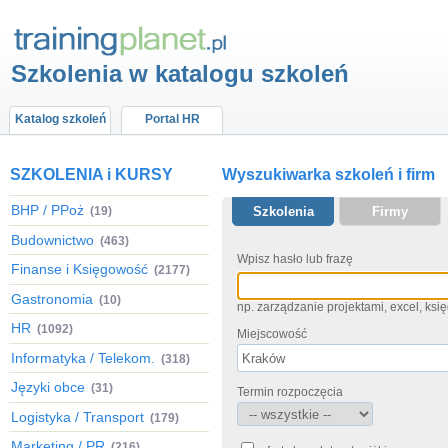
Szkolenia w katalogu szkoleń
Katalog szkoleń
Portal HR
SZKOLENIA i KURSY
Wyszukiwarka szkoleń i firm
BHP / PPoż
(19)
Szkolenia
Firmy
Budownictwo
(463)
Wpisz hasło lub frazę
Finanse i Księgowość
(2177)
Gastronomia
(10)
np. zarządzanie projektami, excel, ks
HR
(1092)
Miejscowość
Informatyka / Telekom.
(318)
Języki obce
(31)
Termin rozpoczęcia
Logistyka / Transport
(179)
Marketing / PR
(216)