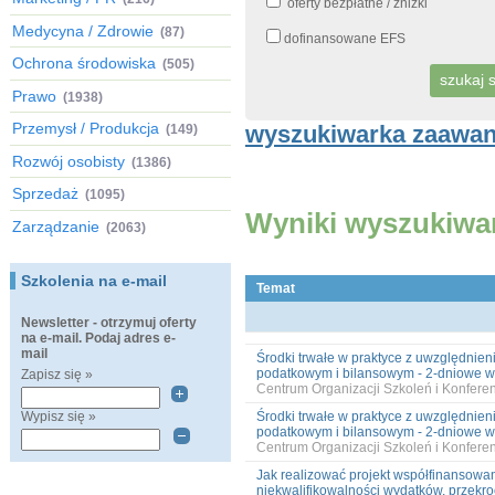
oferty bezpłatne / zniżki
Medycyna / Zdrowie
(87)
dofinansowane EFS
Ochrona środowiska
(505)
Prawo
(1938)
Przemysł / Produkcja
wyszukiwarka zaawa
(149)
Rozwój osobisty
(1386)
Sprzedaż
(1095)
Wyniki wyszukiwa
Zarządzanie
(2063)
Szkolenia na e-mail
Temat
Newsletter - otrzymuj oferty
na e-mail. Podaj adres e-
mail
Środki trwałe w praktyce z uwzględnie
podatkowym i bilansowym - 2-dniowe wa
Zapisz się »
Centrum Organizacji Szkoleń i Konfer
Wypisz się »
Środki trwałe w praktyce z uwzględnie
podatkowym i bilansowym - 2-dniowe wa
Centrum Organizacji Szkoleń i Konfer
Jak realizować projekt współfinansowa
niekwalifikowalności wydatków, przekro