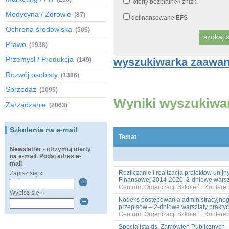
oferty bezpłatne / zniżki
Medycyna / Zdrowie
(87)
dofinansowane EFS
Ochrona środowiska
(505)
Prawo
(1938)
Przemysł / Produkcja
wyszukiwarka zaawa
(149)
Rozwój osobisty
(1386)
Sprzedaż
(1095)
Wyniki wyszukiwa
Zarządzanie
(2063)
Szkolenia na e-mail
Temat
Newsletter - otrzymuj oferty
na e-mail. Podaj adres e-
mail
Rozliczanie i realizacja projektów uni
Zapisz się »
Finansowej 2014-2020. 2-dniowe warszt
Centrum Organizacji Szkoleń i Konfer
Wypisz się »
Kodeks postępowania administracyjne
przepisów – 2-dniowe warsztaty prakty
Centrum Organizacji Szkoleń i Konfer
Specjalista ds. Zamówień Publicznych -