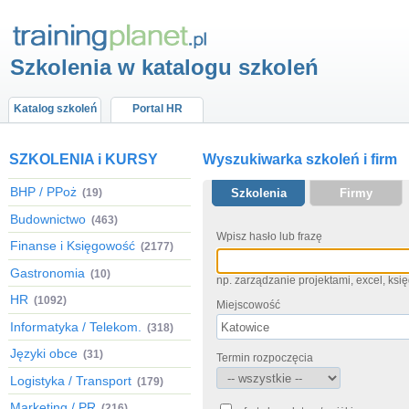
Szkolenia w katalogu szkoleń
Katalog szkoleń
Portal HR
SZKOLENIA i KURSY
Wyszukiwarka szkoleń i firm
BHP / PPoż
(19)
Szkolenia
Firmy
Budownictwo
(463)
Wpisz hasło lub frazę
Finanse i Księgowość
(2177)
Gastronomia
(10)
np. zarządzanie projektami, excel, ks
HR
(1092)
Miejscowość
Informatyka / Telekom.
(318)
Języki obce
(31)
Termin rozpoczęcia
Logistyka / Transport
(179)
Marketing / PR
(216)