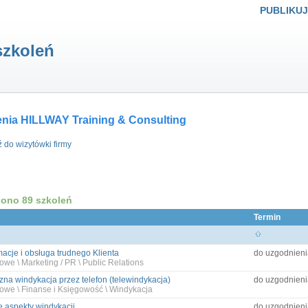
PUBLIKUJ
szkoleń
enia HILLWAY Training & Consulting
ź do wizytówki firmy
iono 89 szkoleń
Termin
acje i obsługa trudnego Klienta
do uzgodnieni
owe \ Marketing / PR \ Public Relations
zna windykacja przez telefon (telewindykacja)
do uzgodnieni
owe \ Finanse i Księgowość \ Windykacja
 aspekty windykacji
do uzgodnieni