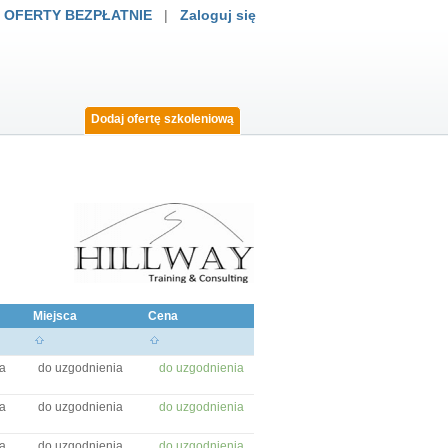
 OFERTY BEZPŁATNIE
|
Zaloguj się
Dodaj ofertę szkoleniową
Miejsca
Cena
a
do uzgodnienia
do uzgodnienia
a
do uzgodnienia
do uzgodnienia
a
do uzgodnienia
do uzgodnienia