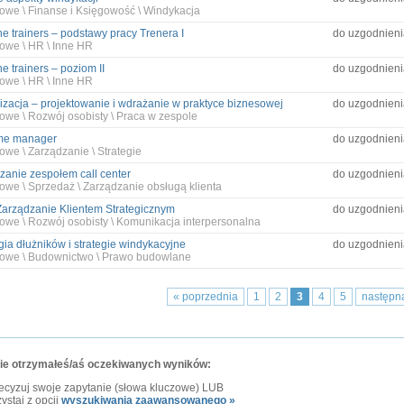
owe \ Finanse i Księgowość \ Windykacja
he trainers – podstawy pracy Trenera I
do uzgodnieni
owe \ HR \ Inne HR
he trainers – poziom II
do uzgodnieni
owe \ HR \ Inne HR
izacja – projektowanie i wdrażanie w praktyce biznesowej
do uzgodnieni
owe \ Rozwój osobisty \ Praca w zespole
time manager
do uzgodnieni
owe \ Zarządzanie \ Strategie
zanie zespołem call center
do uzgodnieni
owe \ Sprzedaż \ Zarządzanie obsługą klienta
arządzanie Klientem Strategicznym
do uzgodnieni
owe \ Rozwój osobisty \ Komunikacja interpersonalna
gia dłużników i strategie windykacyjne
do uzgodnieni
owe \ Budownictwo \ Prawo budowlane
« poprzednia
1
2
3
4
5
następn
nie otrzymałeś/aś oczekiwanych wyników:
ecyzuj swoje zapytanie (słowa kluczowe) LUB
ystaj z opcji
wyszukiwania zaawansowanego »