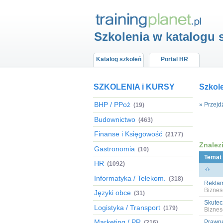
Szkolenia w katalogu 
Katalog szkoleń
Portal HR
SZKOLENIA i KURSY
Szkol
BHP / PPoż
» Przejd
(19)
Budownictwo
(463)
Finanse i Księgowość
(2177)
Znalez
Gastronomia
(10)
Temat
HR
(1092)
Informatyka / Telekom.
(318)
Reklam
Biznes
Języki obce
(31)
Skutec
Logistyka / Transport
(179)
Biznes
Marketing / PR
Prawne
(216)