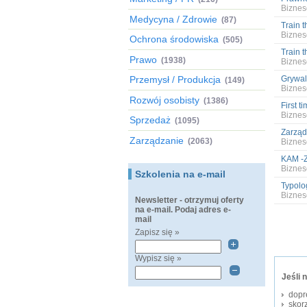
Biznes
Medycyna / Zdrowie
(87)
Train t
Biznes
Ochrona środowiska
(505)
Train t
Prawo
(1938)
Biznes
Przemysł / Produkcja
Grywal
(149)
Biznes
Rozwój osobisty
(1386)
First 
Biznes
Sprzedaż
(1095)
Zarząd
Zarządzanie
(2063)
Biznes
KAM -Z
Biznes
Szkolenia na e-mail
Typolo
Biznes
Newsletter - otrzymuj oferty
na e-mail. Podaj adres e-
mail
Zapisz się »
Wypisz się »
Jeśli 
dopr
skorz