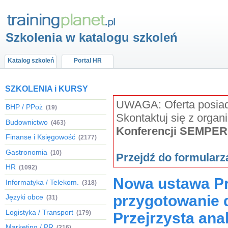
Szkolenia w katalogu szkoleń
Katalog szkoleń
Portal HR
SZKOLENIA i KURSY
UWAGA: Oferta posiada
BHP / PPoż
(19)
Skontaktuj się z organ
Budownictwo
(463)
Konferencji SEMPER
Finanse i Księgowość
(2177)
Gastronomia
(10)
Przejdź do formular
HR
(1092)
Nowa ustawa Pr
Informatyka / Telekom.
(318)
przygotowanie 
Języki obce
(31)
Logistyka / Transport
(179)
Przejrzysta ana
Marketing / PR
(216)