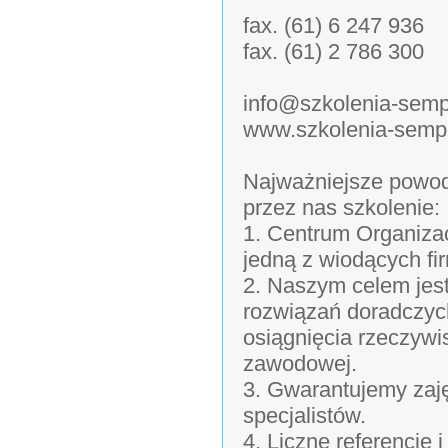
fax. (61) 6 247 936
fax. (61) 2 786 300
info@szkolenia-semp
www.szkolenia-sempe
Najważniejsze powod
przez nas szkolenie:
1. Centrum Organizac
jedną z wiodących fi
2. Naszym celem jes
rozwiązań doradczyc
osiągnięcia rzeczywi
zawodowej.
3. Gwarantujemy zaj
specjalistów.
4. Liczne referencje