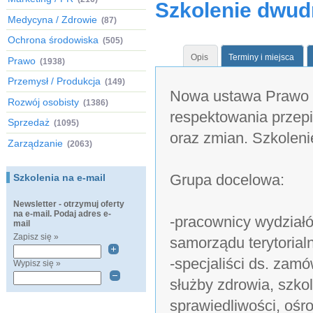
Szkolenie dwud
Medycyna / Zdrowie
(87)
Ochrona środowiska
(505)
Opis
Terminy i miejsca
Prawo
(1938)
Przemysł / Produkcja
(149)
Nowa ustawa Prawo 
Rozwój osobisty
(1386)
respektowania przepi
Sprzedaż
(1095)
oraz zmian. Szkolen
Zarządzanie
(2063)
Grupa docelowa:
Szkolenia na e-mail
Newsletter - otrzymuj oferty
na e-mail. Podaj adres e-
-pracownicy wydział
mail
Zapisz się »
samorządu terytorialn
-specjaliści ds. zam
Wypisz się »
służby zdrowia, szko
sprawiedliwości, ośr