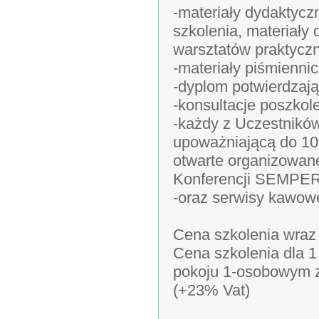
-materiały dydaktycz
szkolenia, materiał
warsztatów praktycz
-materiały piśmiennic
-dyplom potwierdzają
-konsultacje poszkol
-każdy z Uczestników
upoważniającą do 10%
otwarte organizowane
Konferencji SEMPE
-oraz serwisy kawowe
Cena szkolenia wraz
Cena szkolenia dla 
pokoju 1-osobowym ze
(+23% Vat)