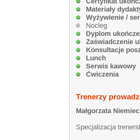
Certyfikat ukońc
Materiały dydakt
Wyżywienie / se
Nocleg
Dyplom ukończe
Zaświadczenie u
Konsultacje pos
Lunch
Serwis kawowy
Ćwiczenia
Trenerzy prowadz
Małgorzata Niemiec
Specjalizacja treners