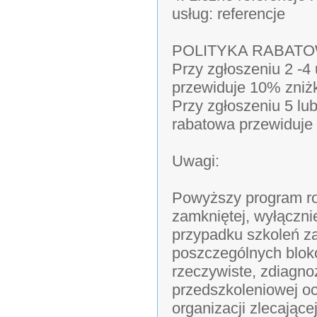
usług: referencje
POLITYKA RABAT
Przy zgłoszeniu 2 -4
przewiduje 10% zniż
Przy zgłoszeniu 5 lu
rabatowa przewiduje
Uwagi:
Powyższy program ro
zamkniętej, wyłączni
przypadku szkoleń z
poszczególnych blok
rzeczywiste, zdiagn
przedszkoleniowej o
organizacji zlecając