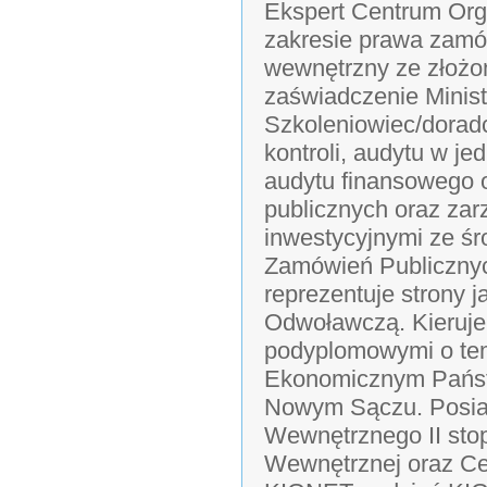
Ekspert Centrum Org
zakresie prawa zamó
wewnętrzny ze złoż
zaświadczenie Minist
Szkoleniowiec/dorad
kontroli, audytu w j
audytu finansowego o
publicznych oraz zar
inwestycyjnymi ze śr
Zamówień Publicznyc
reprezentuje strony 
Odwoławczą. Kieruje
podyplomowymi o tem
Ekonomicznym Państ
Nowym Sączu. Posia
Wewnętrznego II stop
Wewnętrznej oraz Cer